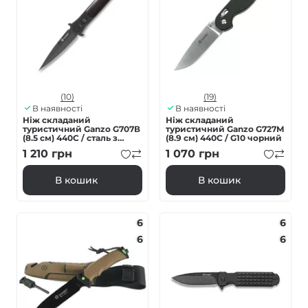
(10)
(19)
В наявності
В наявності
Ніж складаний
Ніж складаний
туристичний Ganzo G707В
туристичний Ganzo G727M
(8.5 см) 440C / сталь з
(8.9 см) 440С / G10 чорний
деревом чорний
1 210
грн
1 070
грн
В кошик
В кошик
6
6
6
6