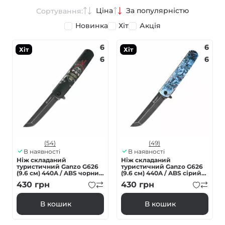
Ціна
За популярністю
Сортування:
Новинка
Хіт
Акція
6
6
Хіт
Хіт
6
6
(54)
(49)
В наявності
В наявності
Ніж складаний
Ніж складаний
туристичний Ganzo G626
туристичний Ganzo G626
(9.6 см) 440A / ABS чорний
(9.6 см) 440A / ABS сірий
самурай
самурай
430
грн
430
грн
В кошик
В кошик