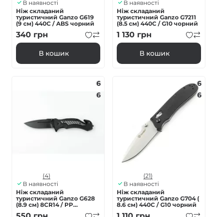
В наявності
В наявності
Ніж складаний
Ніж складаний
туристичний Ganzo G619
туристичний Ganzo G7211
(9 см) 440C / ABS чорний
(8.5 см) 440C / G10 чорний
340
грн
1 130
грн
В кошик
В кошик
6
6
6
6
(4)
(21)
В наявності
В наявності
Ніж складаний
Ніж складаний
туристичний Ganzo G628
туристичний Ganzo G704 (
(8.9 см) 8CR14 / PP
8.6 см) 440С / G10 чорний
алюміній сірий
550
грн
1 110
грн