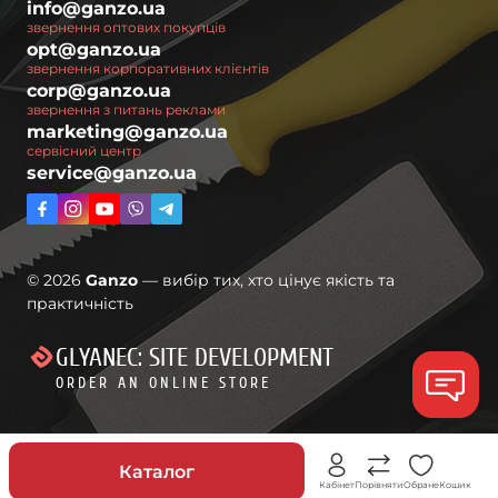
info@ganzo.ua
звернення оптових покупців
opt@ganzo.ua
звернення корпоративних клієнтів
corp@ganzo.ua
звернення з питань реклами
marketing@ganzo.ua
сервісний центр
service@ganzo.ua
© 2026
Ganzo
— вибір тих, хто цінує якість та
практичність
GLYANEC: SITE DEVELOPMENT
ORDER AN ONLINE STORE
Знижки
Каталог
Кабінет
Порівняти
Обране
Кошик