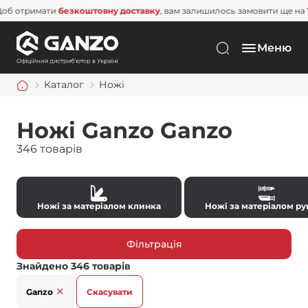
римати
безкоштовну доставку
, вам залишилось замовити ще на
1 500 
Меню
Каталог
Ножі
Ножі Ganzo Ganzo
346 товарів
Ножі за матеріалом клинка
Ножі за матеріалом ру
Фільтрація
Знайдено 346 товарів
Ganzo
Скасувати