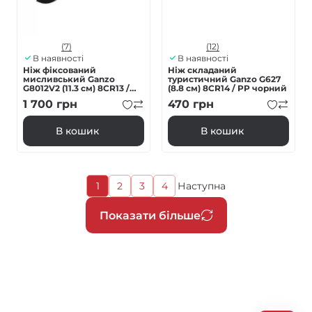
(7)
(12)
В наявності
В наявності
Ніж фіксований
Ніж складаний
мисливський Ganzo
туристичний Ganzo G627
G8012V2 (11.3 см) 8CR13 /
(8.8 см) 8CR14 / PP чорний
ABS коричневий з чохлом
1 700
грн
470
грн
4 в 1
В кошик
В кошик
Поточна
1
2
3
4
Наступна
Page
Page
Page
Наступна
сторінка
сторінка
Розбивка
Показати більше
на
сторінки