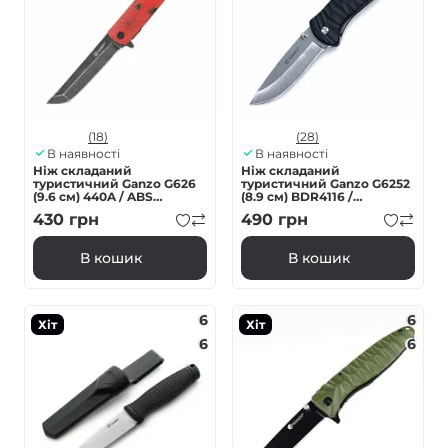
(18)
(28)
В наявності
В наявності
Ніж складаний
Ніж складаний
туристичний Ganzo G626
туристичний Ganzo G6252
(9.6 см) 440A / ABS
(8.9 см) BDR4116 /
червоний
fiberglass чорний
430
грн
490
грн
В кошик
В кошик
6
6
Хіт
Хіт
6
6