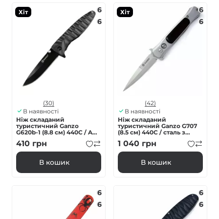
6
6
Хіт
Хіт
6
6
(30)
(42)
В наявності
В наявності
Ніж складаний
Ніж складаний
туристичний Ganzo
туристичний Ganzo G707
G620b-1 (8.8 см) 440C / ABS
(8.5 см) 440C / сталь з
чорний
деревом сірий
410
грн
1 040
грн
В кошик
В кошик
6
6
6
6