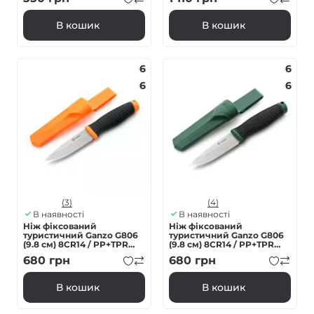
В кошик
В кошик
6
6
6
6
(3)
(4)
В наявності
В наявності
Ніж фіксований
Ніж фіксований
туристичний Ganzo G806
туристичний Ganzo G806
(9.8 см) 8CR14 / PP+TPR
(9.8 см) 8CR14 / PP+TPR
помаранчевий з чохлом
зелений з чохлом
680
грн
680
грн
В кошик
В кошик