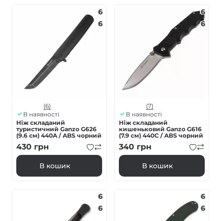
6
6
6
6
(6)
(7)
В наявності
В наявності
Ніж складаний
Ніж складаний
туристичний Ganzo G626
кишеньковий Ganzo G616
(9.6 см) 440A / ABS чорний
(7.9 см) 440C / ABS чорний
430
грн
340
грн
В кошик
В кошик
6
6
6
6