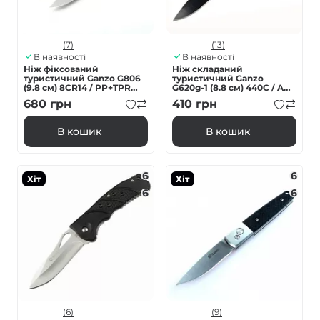
(7)
(13)
В наявності
В наявності
Ніж фіксований
Ніж складаний
туристичний Ganzo G806
туристичний Ganzo
(9.8 см) 8CR14 / PP+TPR
G620g-1 (8.8 см) 440C / ABS
чорний з чохлом
зелений
680
грн
410
грн
В кошик
В кошик
6
6
Хіт
Хіт
6
6
(6)
(9)