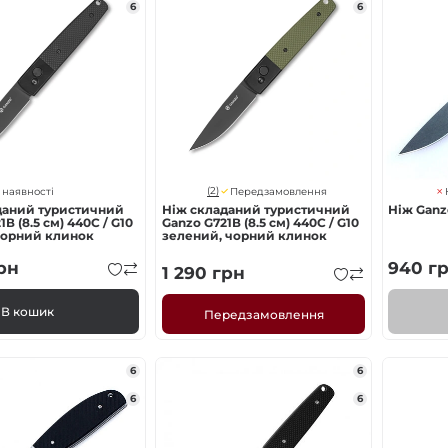
6
6
(2)
 наявності
Передзамовлення
даний туристичний
Ніж складаний туристичний
Ніж Ganz
В (8.5 см) 440C / G10
Ganzo G721В (8.5 см) 440C / G10
чорний клинок
зелений, чорний клинок
рн
940
г
1 290
грн
В кошик
Передзамовлення
6
6
6
6