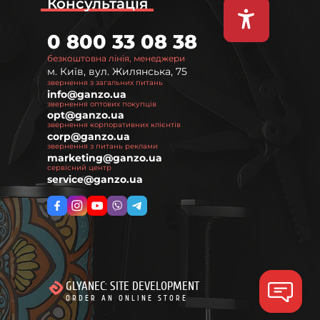
Консультація
0 800 33 08 38
безкоштовна лінія, менеджери
м. Київ, вул. Жилянська, 75
звернення з загальних питань
info@ganzo.ua
звернення оптових покупців
о і надійно лежати у руці та не підведе під час
opt@ganzo.ua
звернення корпоративних клієнтів
corp@ganzo.ua
звернення з питань реклами
nzo та нескладні ножі різних розмірів. Всі моделі
marketing@ganzo.ua
сервісний центр
service@ganzo.ua
йнижчі ціни на ножі Ganzo за вигідними умовами
ижок допоможе збільшити прибуток та отримувати
и не витрачали час, а майстри нашого сервісного
GLYANEC: SITE DEVELOPMENT
ORDER AN ONLINE STORE
и власний бізнес. Сервіс дає доступ до повної