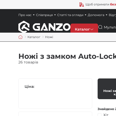
Щоб отримати
без
Про нас
Співпраця
Статті та огляди
Допомога
Відг
Пошук
Каталог
Каталог
Ножі
Знижки
Ножі з замком Auto-Loc
Новинки
26 товарів
Ножі
Ціна:
Точила
Ножі з
к
Мультитули
Знайдено 2
Хіт