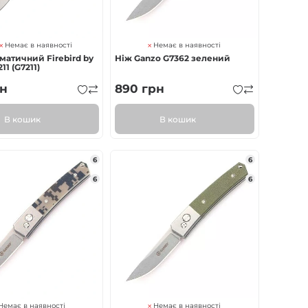
Немає в наявності
Немає в наявності
матичний Firebird by
Ніж Ganzo G7362 зелений
11 (G7211)
н
890
грн
В кошик
В кошик
6
6
6
6
Немає в наявності
Немає в наявності