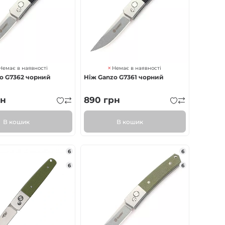
Немає в наявності
Немає в наявності
o G7362 чорний
Ніж Ganzo G7361 чорний
н
890
грн
В кошик
В кошик
6
6
6
6