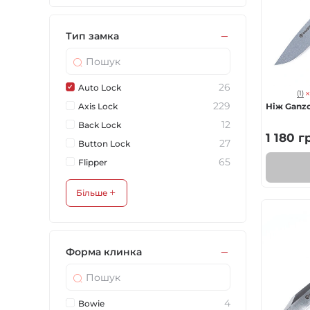
Тип замка
26
Auto Lock
(1)
229
Axis Lock
Ніж Ganz
12
Back Lock
1 180
г
27
Button Lock
65
Flipper
Більше
Форма клинка
4
Bowie