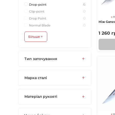
6
Drop-point
0
Clip-point
Н
0
Drop Point
Ніж Ganz
0
Normal Blade
1 260
г
Більше
Тип заточування
Марка сталі
Матеріал рукояті
Н