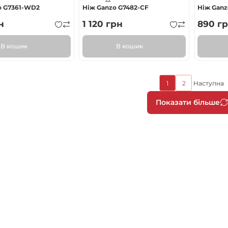
o G7361-WD2
Ніж Ganzo G7482-CF
Ніж Gan
н
1 120
грн
890
гр
В кошик
В кошик
Поточна
1
2
Наступна
Page
Насту
сторінка
сторі
Розбив
Показати більше
на
сторін