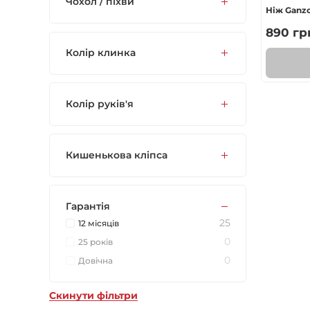
Чохол / піхви
Ніж Ganz
890
гр
Колір клинка
Колір руків'я
Кишенькова кліпса
Гарантія
25
12 місяців
0
25 років
0
Довічна
Скинути фільтри