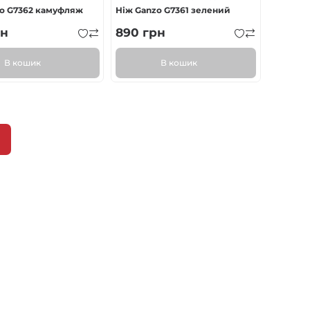
zo G7362 камуфляж
Ніж Ganzo G7361 зелений
н
890
грн
В кошик
В кошик
пна
нка
ка
ки