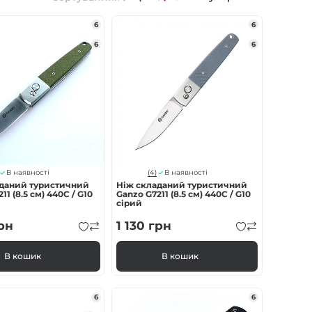
6
6
6
6
(4)
В наявності
В наявності
аданий туристичний
Ніж складаний туристичний
11 (8.5 см) 440C / G10
Ganzo G7211 (8.5 см) 440С / G10
сірий
рн
1 130
грн
В кошик
В кошик
6
6