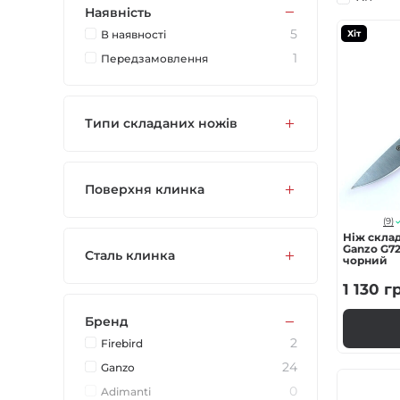
Наявність
Газові пальники
5
В наявностi
Хіт
1
Передзамовлення
Спорядження
Аксесуари
Типи складаних ножів
Для захисників
Поверхня клинка
(9)
Ніж скла
Ganzo G721
Сталь клинка
чорний
1 130
г
Бренд
2
Firebird
24
Ganzo
0
Adimanti