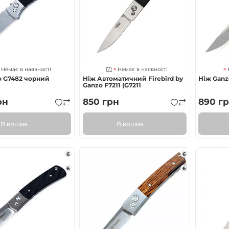
(7)
Немає в наявності
Немає в наявності
o G7482 чорний
Ніж Автоматичний Firebird by
Ніж Ganz
Ganzo F7211 (G7211
рн
850
грн
890
гр
В кошик
В кошик
6
6
6
6