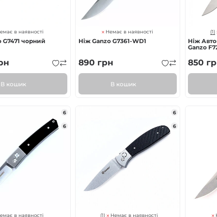
(1)
емає в наявності
Немає в наявності
o G7471 чорний
Ніж Ganzo G7361-WD1
Ніж Авто
Ganzo F72
рн
890
грн
850
гр
В кошик
В кошик
6
6
6
6
(1)
емає в наявності
Немає в наявності