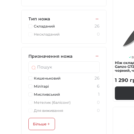
Тип ножа
26
Складаний
0
Нескладаний
Призначення ножа
В
Ніж скла
Ganzo G721
чорний, 
26
Кишеньковий
1 290
г
6
Мілітарі
1
Мисливський
0
Метелик (балісонг)
0
Для виживання
Більше