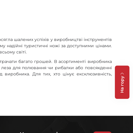
досягла шалених успіхів у виробництві інструментів
му надійні туристичні ножі за доступними цінами.
сьому світі.
итрачати багато грошей. В асортименті виробника
і, леза для полювання чи рибалки або повсякденні
 виробника. Для тих, хто цінує ексклюзивність,
На гору
око використовуються усіма сучасними виробниками
еталів та змусити їх працювати на максимум власних
адля подовження терміну служби рекомендується
 який займає перше місце з популярності серед