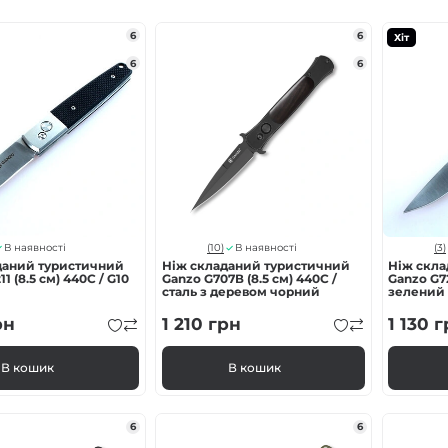
6
6
Хіт
6
6
(10)
(3)
В наявності
В наявності
даний туристичний
Ніж складаний туристичний
Ніж скл
1 (8.5 см) 440C / G10
Ganzo G707В (8.5 см) 440C /
Ganzo G72
сталь з деревом чорний
зелений
рн
1 210
грн
1 130
г
В кошик
В кошик
6
6