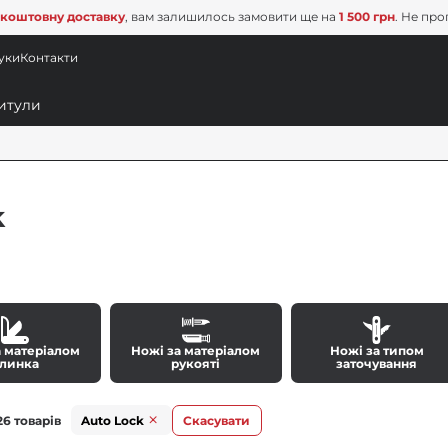
коштовну доставку
, вам залишилось замовити ще на
1 500 грн
. Не про
уки
Контакти
k
а матеріалом
Ножі за матеріалом
Ножі за типом
линка
рукояті
заточування
6 товарів
Auto Lock
Скасувати