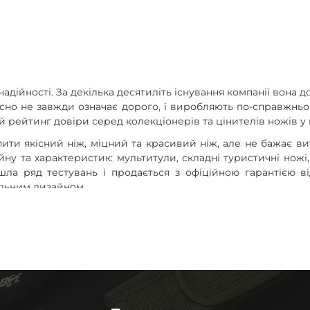
надійності. За декілька десятиліть існування компанії вона 
існо не завжди означає дорого, і виробляють по-справжньо
 рейтинг довіри серед колекціонерів та цінителів ножів у в
пити якісний ніж, міцний та красивий ніж, але не бажає в
ну та характеристик: мультитули, складні туристичні нож
ла ряд тестувань і продається з офіційною гарантією від
альним дизайном.
овних сплавів сталі: 440, 4116 та 8CR13. Це марки, які шир
орозії. Але Ganzo вдалося знайти особистий підхід до цих м
аточуються та витримують тривалі навантаження. Але з
кнути потемніння металу.
астик G10 – найкращий та перевірений часом матеріал,