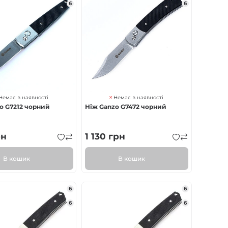
6
6
Немає в наявності
Немає в наявності
o G7212 чорний
Ніж Ganzo G7472 чорний
рн
1 130
грн
В кошик
В кошик
6
6
6
6