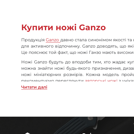
Купити ножі Ganzo
Продукція
Ganzo
давно стала синонімом якості та 
для активного відпочинку. Ganzo доводять, що як
Це пояснює той факт, що ножі Ганзо мають високий
Ножі Ganzo будуть до вподоби тим, хто жадає ку
можна знайти ножі будь-якого призначення, дизай
ножі мініатюрних розмірів. Кожна модель пройш
рекомендуємо переглянути
авторські ножі
з унік
Читати далi
Особливості ножів Ganzo
Оригінальні ножі Ганзо виробляються з трьох осн
ножів завдяки їх універсальності і стійкості до к
можливостей. Леза ножів Ганзо міцні, легко з
протирати лезо після його використання, щоб уни
Матеріалом для рукоятей слугує міцний склопл