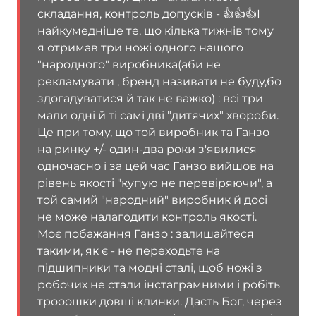
складання, контроль допусків - 👍👍👍І
найкумедніше те, що кілька тижнів тому
я отримав три ножі одного нашого
"народного" виробника(аби не
рекламувати , бренд називати не буду,бо
здогадуватися й так не важко) : всі три
мали одні й ті самі дві "дитячих" хвороби.
Це при тому, що той виробник та Ганзо
на ринку +/- один-два роки з'явилися
одночасно і за цей час Ганзо вийшов на
рівень якості "купую не перевіряючи", а
той самий "народний" виробник й досі
не може налагодити контроль якості.
Моє побажання Ганзо : залишайтеся
такими, як є - не переходьте на
підшипники та модні сталі, щоб ножі з
робочих не стали інстаграмними і робіть
трооошки довші клинки. Дасть Бог, через