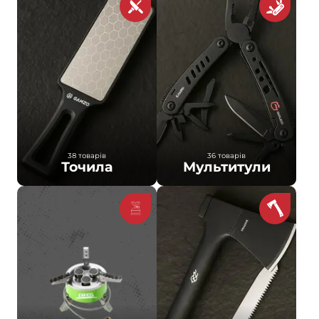
38 товарів
36 товарів
Точила
Мультитули