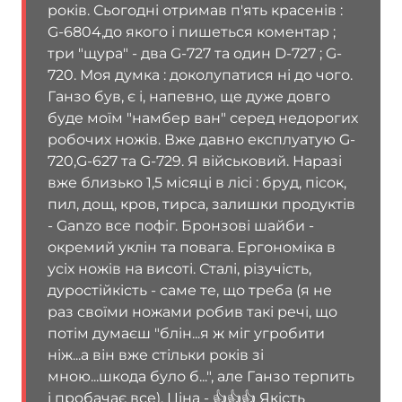
років. Сьогодні отримав п'ять красенів :
G-6804,до якого і пишеться коментар ;
три "щура" - два G-727 та один D-727 ; G-
720. Моя думка : доколупатися ні до чого.
Ганзо був, є і, напевно, ще дуже довго
буде моїм "намбер ван" серед недорогих
робочих ножів. Вже давно експлуатую G-
720,G-627 та G-729. Я військовий. Наразі
вже близько 1,5 місяці в лісі : бруд, пісок,
пил, дощ, кров, тирса, залишки продуктів
- Ganzo все пофіг. Бронзові шайби -
окремий уклін та повага. Ергономіка в
усіх ножів на висоті. Сталі, різучість,
дуростійкість - саме те, що треба (я не
раз своїми ножами робив такі речі, що
потім думаєш "блін...я ж міг угробити
ніж...а він вже стільки років зі
мною...шкода було б...", але Ганзо терпить
і пробачає все). Ціна - 👍👍👍 Якість