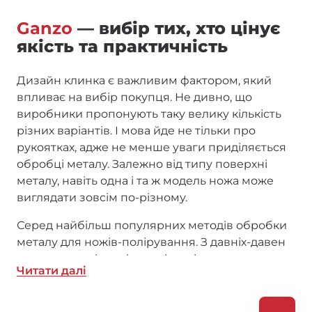
Ganzo
— вибір тих, хто цінує
якість та практичність
Дизайн клинка є важливим фактором, який
впливає на вибір покупця. Не дивно, що
виробники пропонують таку велику кількість
різних варіантів. І мова йде не тільки про
рукоятках, адже не менше уваги приділяється
обробці металу. Залежно від типу поверхні
металу, навіть одна і та ж модель ножа може
виглядати зовсім по-різному.
Серед найбільш популярних методів обробки
металу для ножів-полірування. З давніх-давен
дзеркально відполіровані ножі вважалися
Читати далi
найбільш красивими і цінувалися дорожче
інших. Не дивно, адже настільки ретельна
обробка поверхні вимагає докладання великих