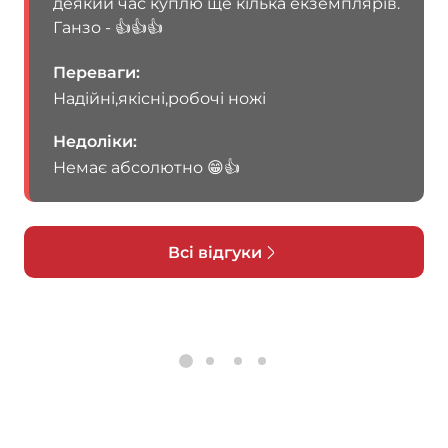
деякий час куплю ще кілька екземплярів.
Ганзо - 👍👍👍
Переваги
Надійні,якісні,робочі ножі
Недоліки
Немає абсолютно 😁👍
Всі відгуки