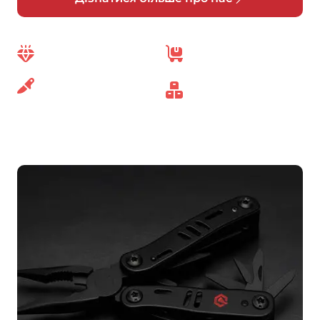
Гарантія на
Відправка
товари до 25
товарів кожного
років
дня
15 років
Вигідні умови
на ринку
для гуртових
замовлень