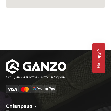
На гору
Співпраця