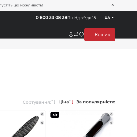
пустіть цю можливість!
0 800 33 08 38
Пн-Нд з 9 до 18
UA
Кошик
Ціна
За популярністю
Сортування:
6
6
Хіт
6
6