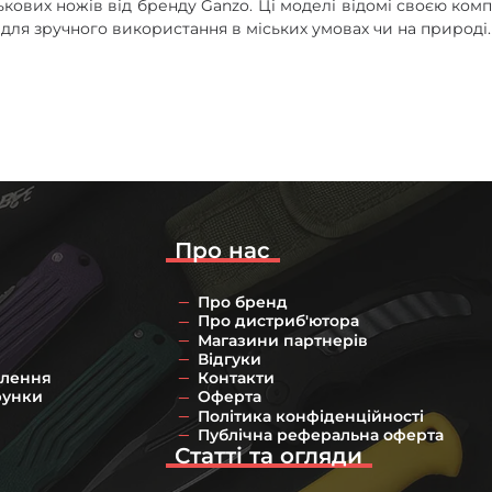
ових ножів від бренду Ganzo. Ці моделі відомі своєю комп
для зручного використання в міських умовах чи на природі
ід Ganzo легко поміщаються в кишеню чи рюкзак. Легка ва
е або висувне лезо з якісної сталі. Зручний механізм ро
ькові ножі
Ось основні переваги:
Про нас
ідкриття листів
y Carry)
Про бренд
Про дистриб'ютора
роботи
Магазини партнерів
Відгуки
влення
Контакти
рунки
Оферта
Політика конфіденційності
п фіксатора. Для міста підходять моделі 7-10 см, для туриз
Публічна реферальна оферта
зверніть на
туристичний ніж
якщо плануєте активний відпо
Статті та огляди
довговічності для щоденного використання. Кожна модель п