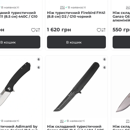
(15)
(4)
В наявності
В наявності
даний туристичний
Ніж туристичний Firebird FH41
Ніж скл
1 (8.5 см) 440C / G10
(8.8 см) D2 / G10 чорний
Ganzo G62
алюміній
рн
1 620
грн
550
гр
В кошик
В кошик
6
6
6
6
(6)
(7)
В наявності
В наявності
тичний Adimanti by
Ніж складаний туристичний
Ніж скл