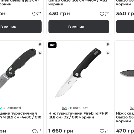
men design) (8.5 см)
Ganzo G626 (9.6 см) 440A / ABS
Ganzo G61
чорний
чорний
чорний
рн
430
грн
340
гр
В кошик
В кошик
6
6
Хіт
6
6
(12)
(12
В наявності
В наявності
даний туристичний
Ніж туристичний Firebird FH91
Ніж скл
7M (8.9 см) 440С / G10
(8.8 см) D2 / G10 чорний
Ganzo G62
чорний
рн
1 660
грн
470
гр