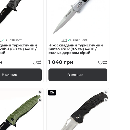
)
(42)
В наявності
В наявності
аданий туристичний
Ніж складаний туристичний
0b-1 (8.8 см) 440C /
Ganzo G707 (8.5 см) 440C /
ний
сталь з деревом сірий
н
1 040
грн
В кошик
В кошик
6
6
Хіт
6
6