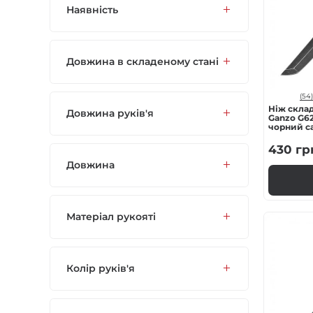
Наявність
Газові пальники
Спорядження
Довжина в складеному стані
Аксесуари
(54)
Ніж скла
Довжина руків'я
Ganzo G62
чорний с
Для захисників
430
гр
Довжина
Матеріал рукояті
Колір руків'я