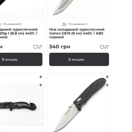
)
(6)
В наявності
В наявності
аданий туристичний
Ніж складаний туристичний
0g-1 (8.8 см) 440C /
Ganzo G619 (9 см) 440C / ABS
ений
чорний
н
340
грн
В кошик
В кошик
6
6
6
6