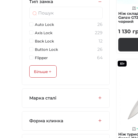
Тип замка
(9)
Ніж скла
Ganzo G721
чорний
26
Auto Lock
1 130
г
229
Axis Lock
12
Back Lock
26
Button Lock
64
Flipper
Хіт
Більше
Марка сталі
Форма клинка
(7)
Нiж турис