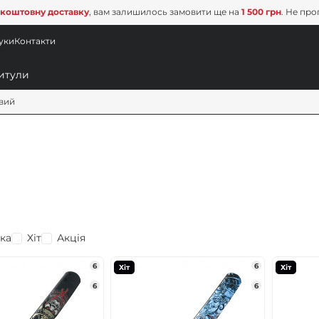
коштовну доставку
, вам залишилось замовити ще на
1 500 грн
. Не про
уки
Контакти
вий
ка
Хіт
Акція
6
6
Хіт
Хіт
6
6