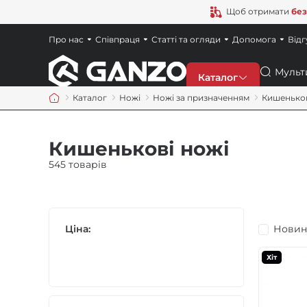
Щоб отримати
без
Про нас
Співпраця
Статті та огляди
Допомога
Відг
Пошук
Каталог
Каталог
Ножі
Ножі за призначенням
Кишенько
Знижки
Кишенькові ножі
Новинки
545 товарів
Ножі
Ціна:
Новин
Точила
Хіт
Мультитули