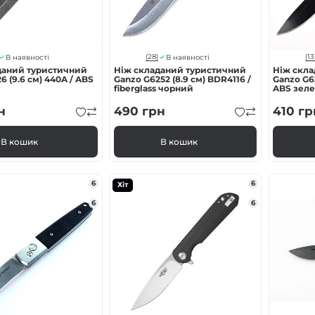
(28)
(13
В наявності
В наявності
даний туристичний
Ніж складаний туристичний
Ніж скл
6 (9.6 см) 440A / ABS
Ganzo G6252 (8.9 см) BDR4116 /
Ganzo G62
й
fiberglass чорний
ABS зел
н
490
грн
410
гр
В кошик
В кошик
6
6
Хіт
6
6