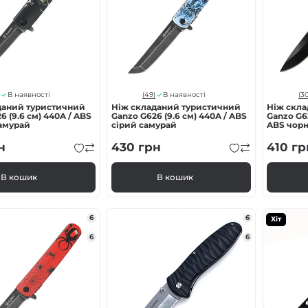
(49)
(30
В наявності
В наявності
даний туристичний
Ніж складаний туристичний
Ніж скл
6 (9.6 см) 440A / ABS
Ganzo G626 (9.6 см) 440A / ABS
Ganzo G62
амурай
сірий самурай
ABS чор
н
430
грн
410
гр
В кошик
В кошик
6
6
Хіт
6
6