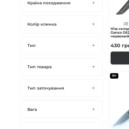
Країна походження
Колір клинка
(18)
Ніж скла
Ganzo G62
червони
430
гр
Тип
Тип товара
Хіт
Тип заточування
Вага