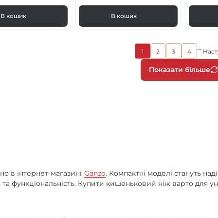
В кошик
В кошик
…
Поточна
1
2
3
4
Наст
Page
Page
Page
сторінка
Розбив
Показати більше
на
сторін
но в інтернет-магазині
Ganzo
. Компактні моделі стануть на
ть та функціональність. Купити кишеньковий ніж варто для у