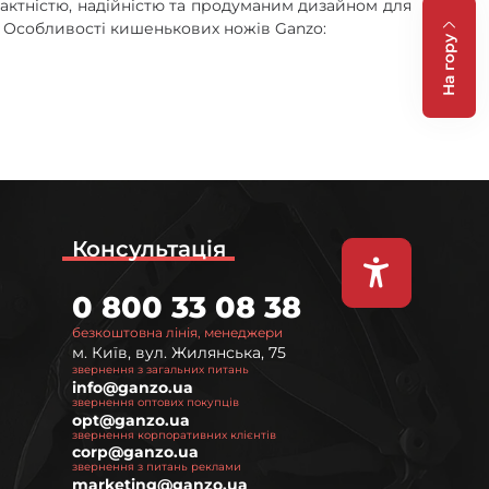
актністю, надійністю та продуманим дизайном для
. Особливості кишенькових ножів Ganzo:
На гору
га та ергономічна форма забезпечують комфортне
зкриття дозволяє швидко отримати доступ до леза
Консультація
0 800 33 08 38
безкоштовна лінія, менеджери
м. Київ, вул. Жилянська, 75
звернення з загальних питань
info@ganzo.ua
звернення оптових покупців
му – довші варіанти. Ознайомтеся з іншими
ножами
opt@ganzo.ua
звернення корпоративних клієнтів
чинок.
corp@ganzo.ua
звернення з питань реклами
роходить суворий контроль та відповідає високим
marketing@ganzo.ua