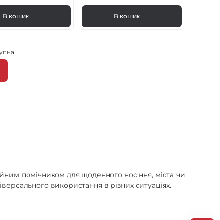
В кошик
В кошик
упна
Наступна
сторінка
ка
ки
дійним помічником для щоденного носіння, міста чи
ніверсального використання в різних ситуаціях.