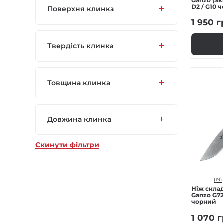
Ganzo (Ski
D2 / G10 
Поверхня клинка
1 950
г
Твердість клинка
Товщина клинка
Довжина клинка
Скинути фільтри
(19)
Ніж скла
Ganzo G72
чорний
1 070
г