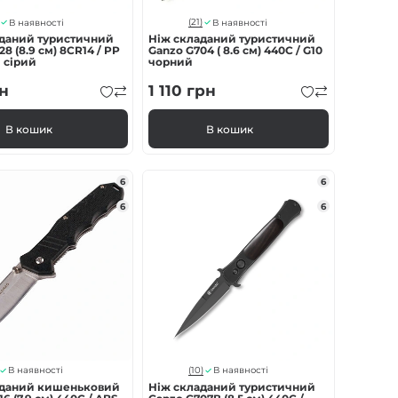
(21)
В наявності
В наявності
аданий туристичний
Ніж складаний туристичний
8 (8.9 см) 8CR14 / PP
Ganzo G704 ( 8.6 см) 440С / G10
 сірий
чорний
н
1 110
грн
В кошик
В кошик
6
6
6
6
(10)
В наявності
В наявності
аданий кишеньковий
Ніж складаний туристичний