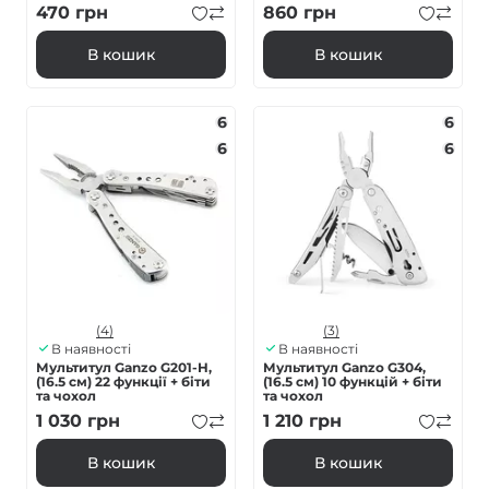
470
грн
860
грн
В кошик
В кошик
6
6
6
6
(4)
(3)
В наявності
В наявності
Мультитул Ganzo G201-H,
Мультитул Ganzo G304,
(16.5 см) 22 функції + біти
(16.5 см) 10 функцій + біти
та чохол
та чохол
1 030
грн
1 210
грн
В кошик
В кошик