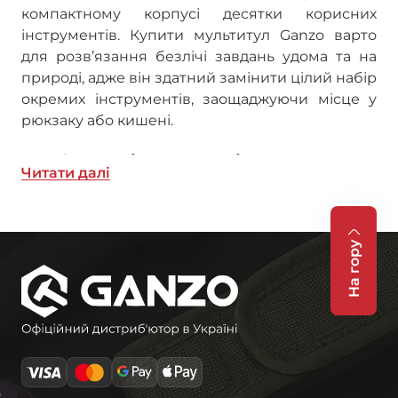
компактному корпусі десятки корисних
інструментів. Купити мультитул Ganzo варто
для розв’язання безлічі завдань удома та на
природі, адже він здатний замінити цілий набір
окремих інструментів, заощаджуючи місце у
рюкзаку або кишені.​
Особливості мультитулів Ganzo
Читати далi
Мультитули Ganzo – ідеальний вибір для
активних людей, яким важливий надійний
інструмент у будь-якій ситуації. Ці
На гору
багатофункціональні інструменти
вирізняються продуманою ергономікою,
якісними матеріалами та довговічною
конструкцією, що робить їх затребуваними як у
повсякденному житті, так і в екстремальних
умовах. Кожна модель мультитула Ganzo
розробляється з урахуванням практичних