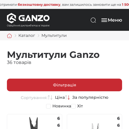
ти
безкоштовну доставку
, вам залишилось замовити ще на
1 500 грн
. 
Меню
Каталог
Мультитули
Мультитули Ganzo
36 товарів
Фільтрація
Ціна
За популярністю
Сортування:
Новинка
Хіт
6
6
6
6