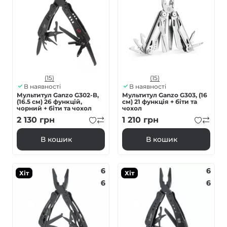
(15)
(15)
В наявності
В наявності
Мультитул Ganzo G302-В,
Мультитул Ganzo G303, (16
(16.5 см) 26 функцій,
см) 21 функція + біти та
чорний + біти та чохол
чохол
2 130
грн
1 210
грн
В кошик
В кошик
6
6
Хіт
Хіт
6
6