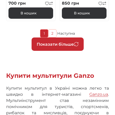
чохол
700
грн
850
грн
В кошик
В кошик
Поточна
1
2
Наступна
Page
Наступна
сторінка
сторінка
Розбивка
Показати більше
на
сторінки
Купити мультитули Ganzo
Купити мультитул в Україні можна легко та
швидко в інтернет-магазині
Ganzo.ua
.
Мультиінструмент став незамінним
помічником для туристів, спортсменів,
рибалок та мисливців, поєднуючи в