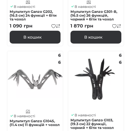
(6)
(6)
В наявності
В наявності
Мультитул Ganzo G202,
Мультитул Ganzo G301-В,
(16.5 см) 24 функції + біти
(16.5 см) 26 функцій,
та чохол
чорний + біти та чохол
1 090
грн
1 870
грн
В кошик
В кошик
6
6
6
6
(2)
В наявності
В наявності
Мультитул Ganzo G103,
Мультитул Ganzo G104S,
(19.3 см) 22 функції,
(11.4 см) 11 функцій + чохол
чорний + біти та чохол