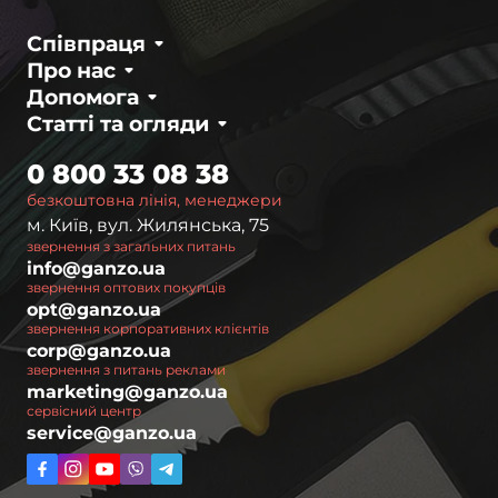
потреб користувачів, тому поєднує
Співпраця
оптимальний набір інструментів для
Про нас
конкретних завдань.​
Допомога
Багатофункціональність.
Мультитул Ganzo
Статті та огляди
можна купити з широким набором
0 800 33 08 38
інструментів в одному компактному корпусі.
Вони включають:​
безкоштовна лінія, менеджери
м. Київ, вул. Жилянська, 75
Ножі​
звернення з загальних питань
info@ganzo.ua
Плоскогубці​
звернення оптових покупців
Відкривачки для пляшок та консервних
opt@ganzo.ua
звернення корпоративних клієнтів
банок​
corp@ganzo.ua
Пили​
звернення з питань реклами
marketing@ganzo.ua
Біти для гвинтів​
сервісний центр
service@ganzo.ua
Якість матеріалів.
Ganzo використовує
високоякісні матеріали, такі як нержавіюча
сталь, що забезпечує довговічність та стійкість