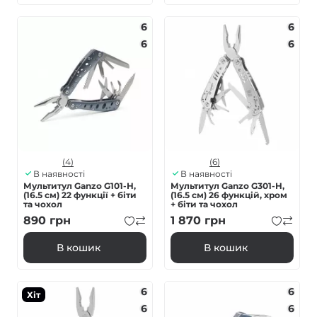
6
6
6
6
(4)
(6)
В наявності
В наявності
Мультитул Ganzo G101-H,
Мультитул Ganzo G301-H,
(16.5 см) 22 функції + біти
(16.5 см) 26 функцій, хром
та чохол
+ біти та чохол
890
грн
1 870
грн
В кошик
В кошик
6
6
Хіт
6
6