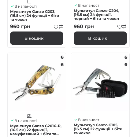
(1)
В наявності
В наявності
Мультитул Ganzo G204,
Мультитул Ganzo G203,
(16.5 см) 24 функції,
(16.5 см) 24 функції + біти
чорний + біти та чохол
та чохол
960
грн
960
грн
В кошик
В кошик
6
6
6
6
(2)
В наявності
В наявності
Мультитул Ganzo G105,
Мультитул Ganzo G2016-P,
(16.5 см) 22 функції + біти
(16.5 см) 22 функції,
та чохол
камуфляжний + біти та