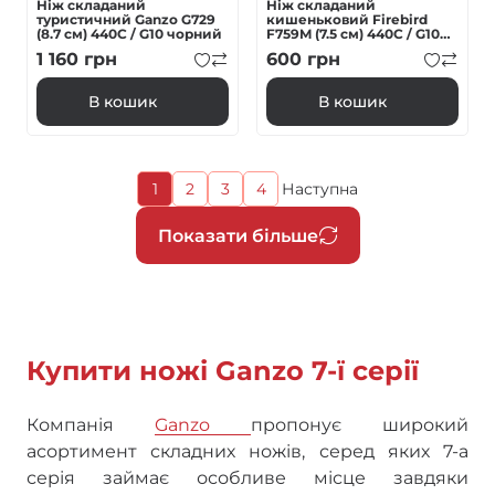
Ніж складаний
Ніж складаний
туристичний Ganzo G729
кишеньковий Firebird
(8.7 см) 440C / G10 чорний
F759M (7.5 см) 440C / G10
нейлон помаранчевий
1 160
грн
600
грн
В кошик
В кошик
Поточна
1
2
3
4
Наступна
Page
Page
Page
Наступна
сторінка
сторінка
Розбивка
Показати більше
на
сторінки
Купити ножі Ganzo 7-ї серії
Компанія
Ganzo
пропонує широкий
асортимент складних ножів, серед яких 7-а
серія займає особливе місце завдяки