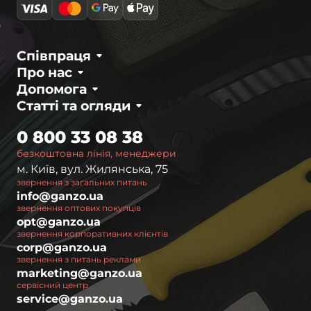
Сталь та матеріали ножів 7-ї серії
Типи сталі
Співпраця
Для виробництва ножів Ganzo 7-ї серії
Про нас
використовують різні марки сталі, включаючи
Допомога
440C, D2 та інші сплави з високою корозійною
Статті та огляди
стійкістю. Такі матеріали забезпечують тривале
утримання заточки та стійкість до зносу навіть
0 800 33 08 38
за інтенсивного використання.
безкоштовна лінія, менеджери
м. Київ, вул. Жилянська, 75
Рукояті та механізми
звернення з загальних питань
info@ganzo.ua
Рукояті виконані з G10, нержавіючої сталі,
звернення оптових покупців
алюмінію або армованого пластику з
opt@ganzo.ua
звернення корпоративних клієнтів
противоковзким покриттям. Механізми
corp@ganzo.ua
замикання представлені системами Axis Lock,
звернення з питань реклами
Liner Lock та Frame Lock, що гарантує безпечну
marketing@ganzo.ua
та зручну експлуатацію.
сервісний центр
service@ganzo.ua