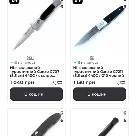
Хіт
Хіт
6
6
(42)
(9)
В наявності
В наявності
Ніж складаний
Ніж складаний
туристичний Ganzo G707
туристичний Ganzo G7211
(8.5 см) 440C / сталь з
(8.5 см) 440C / G10 чорний
деревом сірий
1 040
грн
1 130
грн
В кошик
В кошик
6
6
6
6