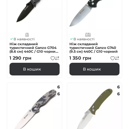
(1)
(13)
В наявності
В наявності
Ніж складаний
Ніж складаний
туристичний Ganzo G704
туристичний Ganzo G740
(8.6 см) 440C / G10 чорний,
(9.5 см) 440C / G10 чорний
чорний клинок
1 290
грн
1 350
грн
В кошик
В кошик
6
6
6
6