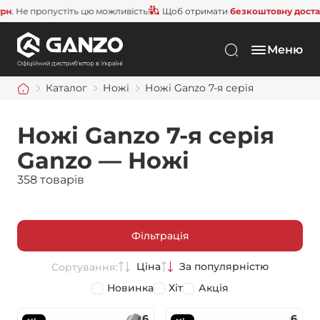
 пропустіть цю можливість!
Щоб отримати
безкоштовну доставку
, в
Меню
Каталог
Ножі
Ножі Ganzo 7-я серія
Ножі Ganzo 7-я серія
Ganzo — Ножі
358 товарів
Фільтрація
Ціна
За популярністю
Сортування:
Новинка
Хіт
Акція
6
6