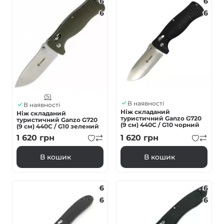
6
6
6
6
(5)
В наявності
В наявності
Ніж складаний
Ніж складаний
туристичний Ganzo G720
туристичний Ganzo G720
(9 см) 440C / G10 чорний
(9 см) 440C / G10 зелений
1 620
грн
1 620
грн
В кошик
В кошик
6
6
6
6