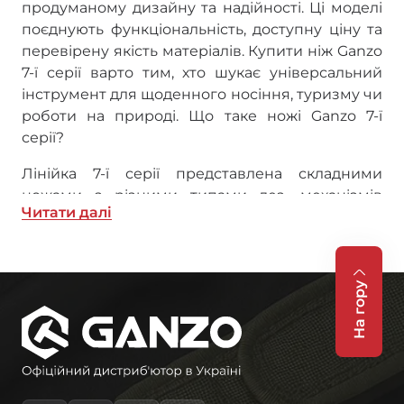
продуманому дизайну та надійності. Ці моделі
поєднують функціональність, доступну ціну та
перевірену якість матеріалів. Купити ніж Ganzo
7-ї серії варто тим, хто шукає універсальний
інструмент для щоденного носіння, туризму чи
роботи на природі. Що таке ножі Ganzo 7-ї
серії?
Лінійка 7-ї серії представлена складними
ножами з різними типами лез, механізмів
Читати далi
замикання та матеріалів рукоятей. Моделі
відрізняються між собою довжиною клинка,
формою леза та додатковими функціями, що
дозволяє підібрати оптимальний варіант для
На гору
конкретних завдань. Розробники взяли за
основу найкращі рішення у галузі складних
ножів та адаптували їх під потреби щоденного
використання.