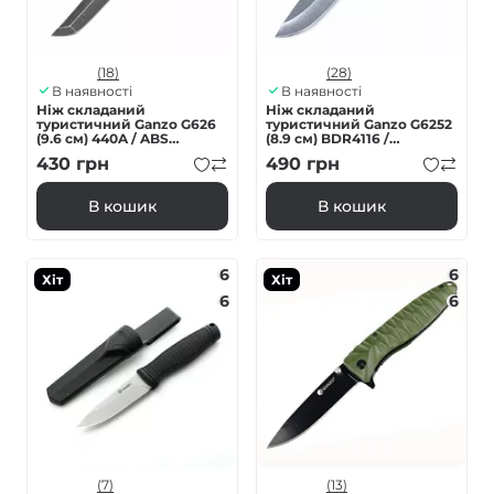
(18)
(28)
В наявності
В наявності
Ніж складаний
Ніж складаний
туристичний Ganzo G626
туристичний Ganzo G6252
(9.6 см) 440A / ABS
(8.9 см) BDR4116 /
червоний
fiberglass чорний
430
грн
490
грн
В кошик
В кошик
6
6
Хіт
Хіт
6
6
(7)
(13)