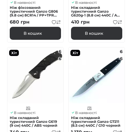
В наявності
В наявності
Ніж фіксований
Ніж складаний
туристичний Ganzo G806
туристичний Ganzo
(9.8 см) 8CR14 / PP+TPR
G620g-1 (8.8 см) 440C / ABS
чорний з чохлом
зелений
680
грн
410
грн
В кошик
В кошик
6
6
Хіт
Хіт
6
6
(6)
(9)
В наявності
В наявності
Ніж складаний
Ніж складаний
туристичний Ganzo G619
туристичний Ganzo G7211
(9 см) 440C / ABS чорний
(8.5 см) 440C / G10 чорний