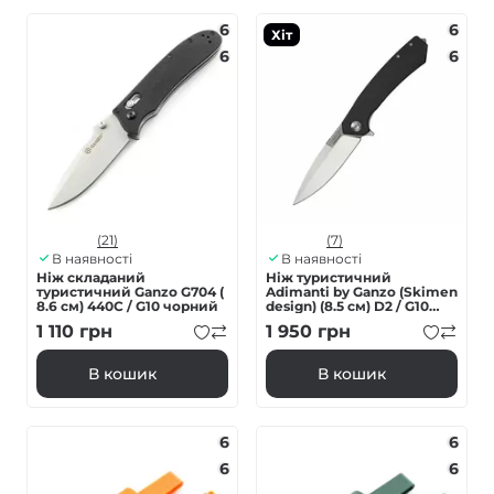
6
6
Хіт
6
6
(21)
(7)
В наявності
В наявності
Ніж складаний
Нiж туристичний
туристичний Ganzo G704 (
Adimanti by Ganzo (Skimen
8.6 см) 440С / G10 чорний
design) (8.5 см) D2 / G10
чорний
1 110
грн
1 950
грн
В кошик
В кошик
6
6
6
6