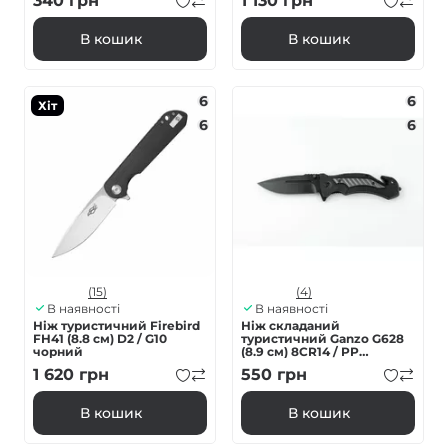
340
грн
1 130
грн
В кошик
В кошик
6
6
Хіт
6
6
(15)
(4)
В наявності
В наявності
Ніж туристичний Firebird
Ніж складаний
FH41 (8.8 см) D2 / G10
туристичний Ganzo G628
чорний
(8.9 см) 8CR14 / PP
алюміній сірий
1 620
грн
550
грн
В кошик
В кошик