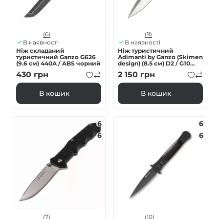
(6)
(9)
В наявності
В наявності
Ніж складаний
Нiж туристичний
туристичний Ganzo G626
Adimanti by Ganzo (Skimen
(9.6 см) 440A / ABS чорний
design) (8.5 см) D2 / G10
карбон
430
грн
2 150
грн
В кошик
В кошик
6
6
6
6
(7)
(10)