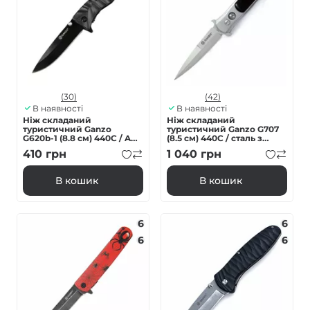
(30)
(42)
В наявності
В наявності
Ніж складаний
Ніж складаний
туристичний Ganzo
туристичний Ganzo G707
G620b-1 (8.8 см) 440C / ABS
(8.5 см) 440C / сталь з
чорний
деревом сірий
410
грн
1 040
грн
В кошик
В кошик
6
6
6
6