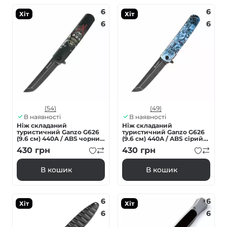
6
6
Хіт
Хіт
6
6
(54)
(49)
В наявності
В наявності
Ніж складаний
Ніж складаний
туристичний Ganzo G626
туристичний Ganzo G626
(9.6 см) 440A / ABS чорний
(9.6 см) 440A / ABS сірий
самурай
самурай
430
грн
430
грн
В кошик
В кошик
6
6
Хіт
Хіт
6
6