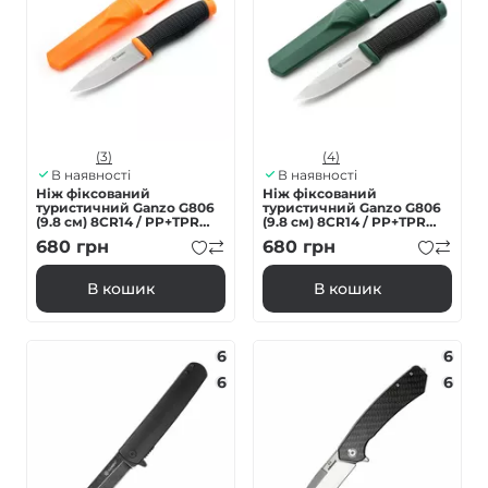
(3)
(4)
В наявності
В наявності
Ніж фіксований
Ніж фіксований
туристичний Ganzo G806
туристичний Ganzo G806
(9.8 см) 8CR14 / PP+TPR
(9.8 см) 8CR14 / PP+TPR
помаранчевий з чохлом
зелений з чохлом
680
грн
680
грн
В кошик
В кошик
6
6
6
6