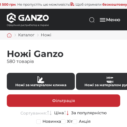
рн
. Не пропустіть цю можливість!
Щоб отримати
безкоштовну доста
Меню
Каталог
Ножі
Ножі Ganzo
580 товарів
Ножі за матеріалом клинка
Ножі за матеріалом ру
Фільтрація
Ціна
За популярністю
Сортування:
Новинка
Хіт
Акція