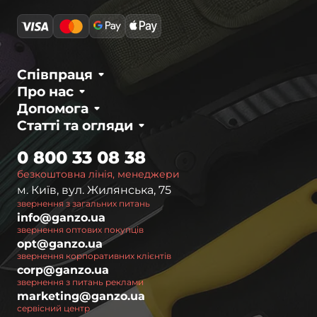
асортименті виробника можна знайти ножі
будь-якого призначення, дизайну та
характеристик: мультитули, складні туристичні
ножі, леза для полювання чи рибалки або
повсякденні ножі мініатюрних розмірів. Кожна
Співпраця
модель пройшла ряд тестувань і продається з
Про нас
офіційною гарантією від виробника. Для тих,
Допомога
хто цінує ексклюзивність, рекомендуємо
Статті та огляди
переглянути авторські ножі з унікальним
0 800 33 08 38
дизайном.
безкоштовна лінія, менеджери
Особливості ножів Ganzo
м. Київ, вул. Жилянська, 75
звернення з загальних питань
info@ganzo.ua
Оригінальні ножі Ганзо виробляються з трьох
звернення оптових покупців
основних сплавів сталі: 440, 4116 та 8CR13. Це
opt@ganzo.ua
марки, які широко використовуються усіма
звернення корпоративних клієнтів
corp@ganzo.ua
сучасними виробниками ножів завдяки їх
звернення з питань реклами
універсальності і стійкості до корозії. Але Ganzo
marketing@ganzo.ua
вдалося знайти особистий підхід до цих
сервісний центр