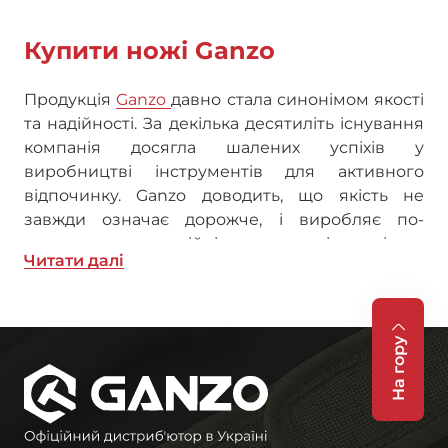
Купити ножі Ganzo
Продукція
Ganzo
давно стала синонімом якості
та надійності. За декілька десятиліть існування
компанія досягла шалених успіхів у
виробництві інструментів для активного
відпочинку. Ganzo доводить, що якість не
завжди означає дорожче, і виробляє по-
справжньому надійні туристичні ножі за
Читати далi
доступними цінами. Це пояснює той факт, що
ножі Ганзо мають високий рейтинг довіри
серед колекціонерів та цінителів ножів у
всьому світі.
На гору
Ножі Ganzo будуть до вподоби тим, хто жадає
купити якісний ніж, міцний та красивий ніж,
але не бажає витрачати багато грошей. В