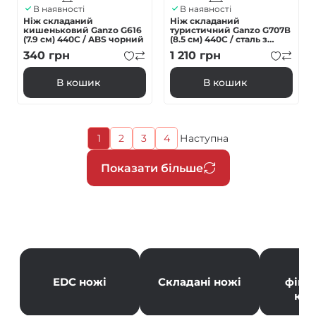
В наявності
В наявності
Ніж складаний
Ніж складаний
кишеньковий Ganzo G616
туристичний Ganzo G707В
(7.9 см) 440C / ABS чорний
(8.5 см) 440C / сталь з
деревом чорний
340
грн
1 210
грн
В кошик
В кошик
Поточна
1
2
3
4
Наступна
Page
Page
Page
Наступна
сторінка
сторінка
Розбивка
Показати більше
на
сторінки
Но
EDC ножі
Складані ножі
фікс
кли