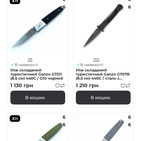
Хіт
6
6
(9)
(10)
В наявності
В наявності
Ніж складаний
Ніж складаний
туристичний Ganzo G7211
туристичний Ganzo G707В
(8.5 см) 440C / G10 чорний
(8.5 см) 440C / сталь з
деревом чорний
1 130
грн
1 210
грн
В кошик
В кошик
6
6
Хіт
6
6