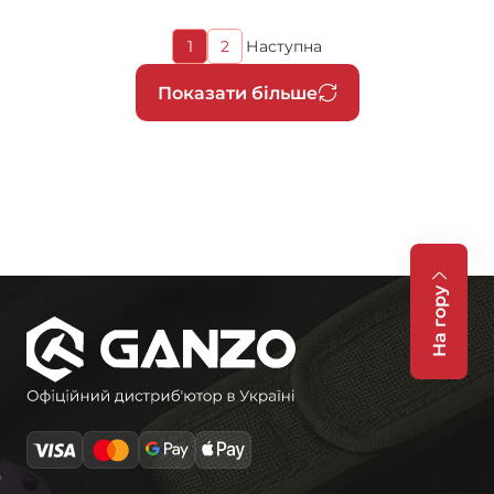
Поточна
1
2
Наступна
Page
Наступна
сторінка
сторінка
Розбивка
Показати більше
на
сторінки
На гору