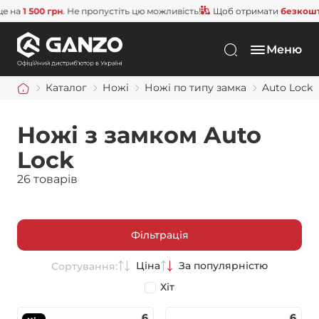
 500 грн
. Не пропустіть цю можливість!
Щоб отримати
безкоштовну 
Меню
Каталог
Ножі
Ножі по типу замка
Auto Lock
Ножі з замком Auto
Lock
26 товарів
Фільтрація
Ціна
За популярністю
Сортування:
Хіт
6
6