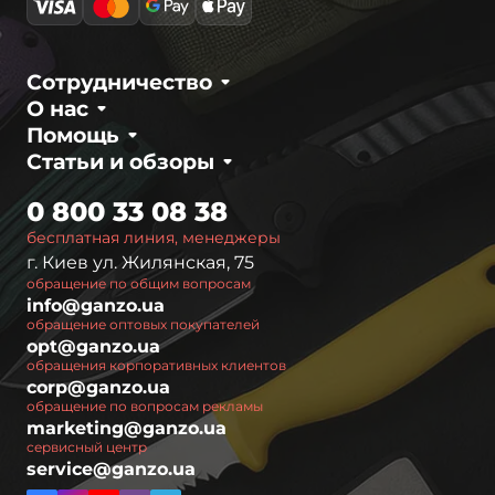
заточки ножей различного назначения.
Популярные модели Touch Pro Ultra, Touch Pro
Steel и Touch Pro обеспечивают возможность
Сотрудничество
заточки под разными углами благодаря
О нас
регулируемой конструкции. Такие станки
Помощь
идеально подходят для заточки туристических,
Статьи и обзоры
охотничьих и кухонных ножей, обеспечивая
равномерную и точную заточку по всей длине
0 800 33 08 38
лезвия.
бесплатная линия, менеджеры
г. Киев ул. Жилянская, 75
Алмазные камни – самый эффективный
обращение по общим вопросам
абразив для заточки стали любой твердости.
info@ganzo.ua
Точильные камни Ganzo изготовлены с
обращение оптовых покупателей
качественным алмазным напылением
opt@ganzo.ua
обращения корпоративных клиентов
различной зернистости, что позволяет
corp@ganzo.ua
выполнять как грубую заточку, так и
обращение по вопросам рекламы
финишную полировку лезвия. В ассортименте
marketing@ganzo.ua
сервисный центр
представлены двойные алмазные точила для
service@ganzo.ua
ножей с разной зернистостью на каждой