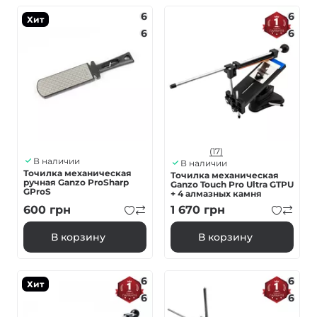
6
6
Хит
6
6
(17)
В наличии
В наличии
Точилка механическая
Точилка механическая
ручная Ganzo ProSharp
Ganzo Touch Pro Ultra GTPU
GProS
+ 4 алмазных камня
600
грн
1 670
грн
В корзину
В корзину
6
6
Хит
6
6