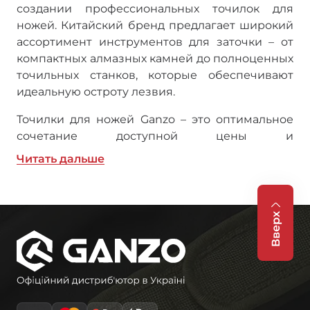
создании профессиональных точилок для
ножей. Китайский бренд предлагает широкий
ассортимент инструментов для заточки – от
компактных алмазных камней до полноценных
точильных станков, которые обеспечивают
идеальную остроту лезвия.
Точилки для ножей Ganzo – это оптимальное
сочетание доступной цены и
профессионального качества заточки.
Читать дальше
Независимо от того, нужна ли вам заточка для
ножей в полевых условиях или стационарное
решение для домашней мастерской, в
Вверх
каталоге Ganzo вы найдете идеальный вариант.
Виды точилок Ganzo
Точильный станок Ganzo – это
профессиональный инструмент для точной