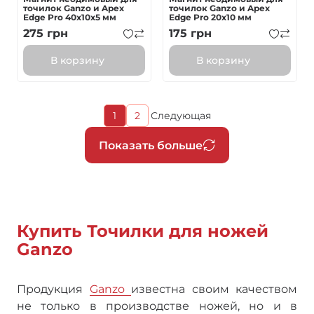
точилок Ganzo и Apex
точилок Ganzo и Apex
Edge Pro 40x10x5 мм
Edge Pro 20х10 мм
275
грн
175
грн
В корзину
В корзину
Текущая
1
2
Следующая
Страница
Следующая
страница
страница
Нумерация
Показать больше
страниц
Купить Точилки для ножей
Ganzo
Продукция
Ganzo
известна своим качеством
не только в производстве ножей, но и в