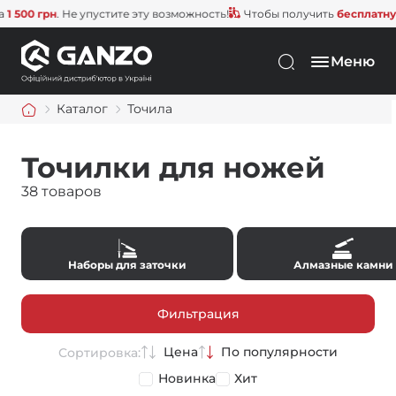
 грн
. Не упустите эту возможность!
Чтобы получить
бесплатную дос
Меню
Каталог
Точила
Точилки для ножей
38 товаров
Наборы для заточки
Алмазные камни
Фильтрация
Цена
По популярности
Сортировка:
Новинка
Хит