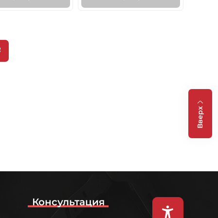
ующая
ица
ция
ц
Вверх
Консультация