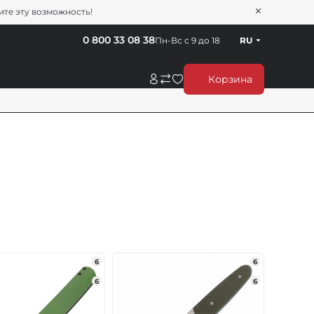
тите эту возможность!
0 800 33 08 38
Пн-Вс с 9 до 18
RU
Корзина
6
6
6
6