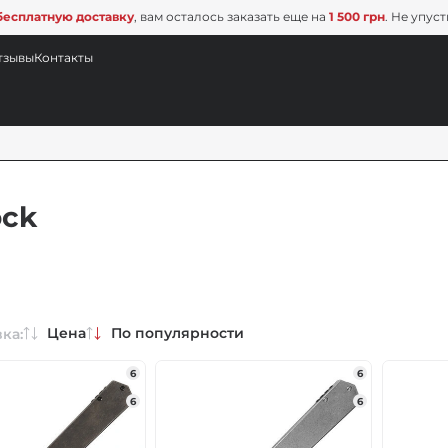
бесплатную доставку
, вам осталось заказать еще на
1 500 грн
. Не упус
тзывы
Контакты
ock
Цена
По популярности
ка:
6
6
6
6