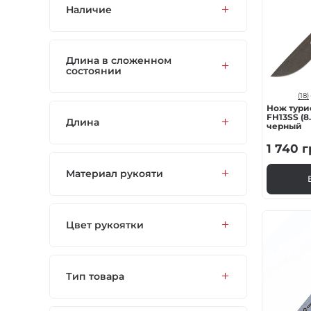
Наличие
Газовые горелки
Снаряжение
Длина в сложенном
состоянии
Аксессуары
(18)
Нож турис
FH13SS (8.
Длина
черный
Для защитников
1 740
г
Материал рукояти
Цвет рукоятки
Тип товара