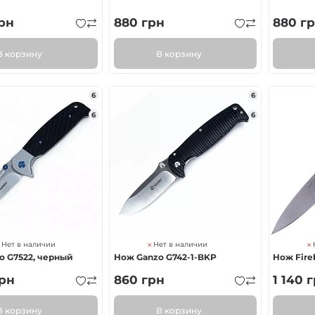
рн
880
грн
880
гр
В корзину
В корзину
6
6
6
6
Нет в наличии
Нет в наличии
o G7522, черный
Нож Ganzo G742-1-BKP
Нож Fireb
рн
860
грн
1 140
г
В корзину
В корзину