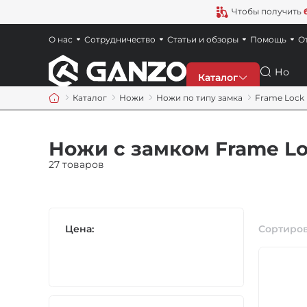
Чтобы получить
О нас
Сотрудничество
Статьи и обзоры
Помощь
О
Поиск
Каталог
Каталог
Ножи
Ножи по типу замка
Frame Lock
Скидки
Ножи с замком Frame L
Новинки
27 товаров
Ножи
Цена:
Сортиров
Точила
Мультитулы