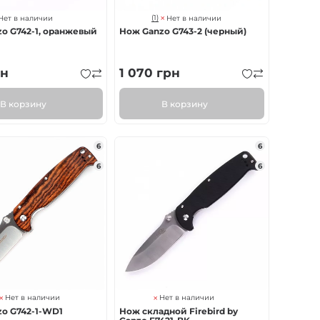
(1)
Нет в наличии
Нет в наличии
o G742-1, оранжевый
Нож Ganzo G743-2 (черный)
н
1 070
грн
В корзину
В корзину
6
6
6
6
Нет в наличии
Нет в наличии
o G742-1-WD1
Нож складной Firebird by