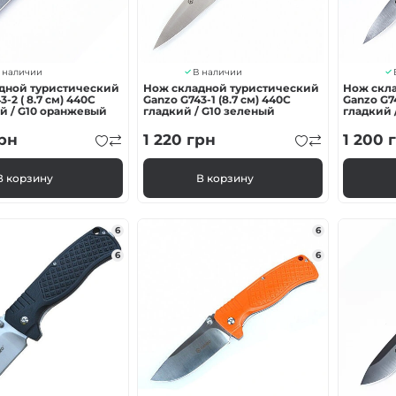
 наличии
В наличии
дной туристический
Нож складной туристический
Нож скл
-2 ( 8.7 см) 440С
Ganzo G743-1 (8.7 см) 440C
Ganzo G74
 / G10 оранжевый
гладкий / G10 зеленый
гладкий 
рн
1 220
грн
1 200
г
В корзину
В корзину
6
6
6
6