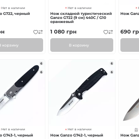
Нет в наличии
Нет в наличии
o G722, черный
Нож складной туристический
Нож Ganz
Ganzo G722 (9 см) 440C / G10
оранжевый
рн
1 080
грн
690
гр
В корзину
В корзину
6
6
6
6
(1)
Нет в наличии
Нет в наличии
 G743-1, черный
Нож Ganzo G742-1, черный
Нож Ganz