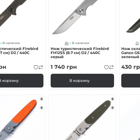
(6)
(1)
В наличии
В наличии
тический Firebird
Нож туристический Firebird
Нож скл
7 см) D2 / 440C
FH12SS (8.7 см) D2 / 440C
Ganzo G62
серый
зеленый
рн
1 740
грн
430
гр
В корзину
В корзину
6
6
6
6