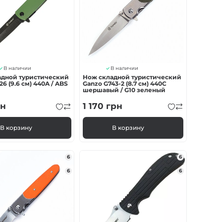
В наличии
В наличии
адной туристический
Нож складной туристический
6 (9.6 см) 440A / ABS
Ganzo G743-2 (8.7 см) 440C
шершавый / G10 зеленый
н
1 170
грн
В корзину
В корзину
6
6
6
6