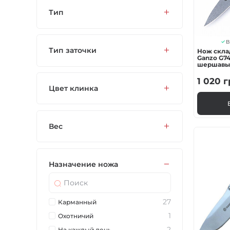
Тип
В
Тип заточки
Нож скла
Ganzo G743
шершавый
1 020
г
Цвет клинка
Вес
Назначение ножа
27
Карманный
1
Охотничий
2
На каждый день