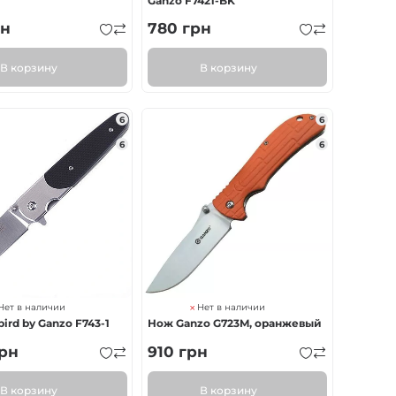
Ganzo F7421-BK
н
780
грн
В корзину
В корзину
6
6
6
6
Нет в наличии
Нет в наличии
ird by Ganzo F743-1
Нож Ganzo G723M, оранжевый
рн
910
грн
В корзину
В корзину