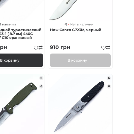
(3)
В наличии
Нет в наличии
адной туристический
Нож Ganzo G723M, черный
3-1 ( 8.7 см) 440С
/ G10 оранжевый
рн
910
грн
В корзину
В корзину
6
6
6
6