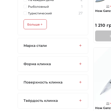
1
Рыболовный
(2)
Нож Ganz
27
Туристический
Больше
1 210
г
Марка стали
Форма клинка
Поверхность клинка
Твёрдость клинка
(3)
Нож Ganzo