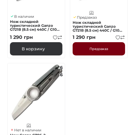
(2)
В наличии
Предзаказ
Нож складной
Нож складной
туристический Ganzo
туристический Ganzo
G721В (8.5 см) 440C / G10
G721В (8.5 см) 440C / G10
черный, черный клинок
зеленый, черный клинок
1 290
грн
1 290
грн
В корзину
Предзаказ
6
6
(2)
Нет в наличии