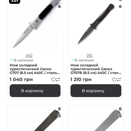
Хит
6
6
(42)
(10)
В наличии
В наличии
Нож складной
Нож складной
туристический Ganzo
туристический Ganzo
G707 (8.5 см) 440C / сталь с
G707В (8.5 см) 440C / сталь
деревом серый
с деревом черный
1 040
грн
1 210
грн
В корзину
В корзину
6
6
6
6