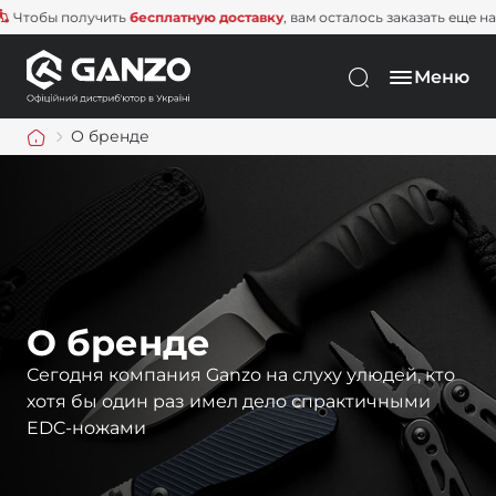
 получить
бесплатную доставку
, вам осталось заказать еще на
1 500 г
Меню
О бренде
О бренде
Сегодня компания Ganzo на слуху у
людей, кто
хотя бы один раз имел дело с
практичными
EDC-ножами