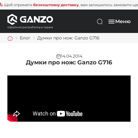
Щоб отримати
безкоштовну доставку
, вам залишилось замовити ще н
Меню
Блог
Думки про нож: Ganzo G716
14.04.2014
Думки про нож: Ganzo G716