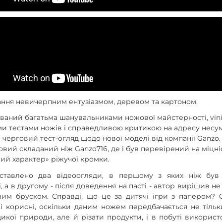
ння невичерпним ентузіазмом, деревом та картоном.
ваний багатьма шанувальниками ножової майстерності, vini
и тестами ножів і справедливою критикою на адресу несу
 черговий тест-огляд щодо нової моделі від компанії Ganzo.
ий складаний ніж Ganzo716, де і був перевірений на міцніст
вий характер» ріжучої кромки.
дставлено два відеоогляди, в першому з яких ніж був
 а в другому - після доведення на пасті - автор вирішив не
в'яним бруском. Справді, що це за дитячі ігри з папером? 
і корисні, оскільки даним ножем передбачається не тіль
икої природи, але й різати продукти, і в побуті викорис