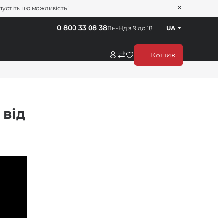
пустіть цю можливість!
0 800 33 08 38
Пн-Нд з 9 до 18
UA
Кошик
 від