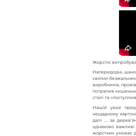
Газові пальники
Спорядження
Аксесуари
Для захисників
Жорсткі випробува
Напередодні, шано
своїми безжальним
виробників, провів
потрапив кишеньков
сталі та «поступли
Нашій увазі пре
нещадному картоні,
далі .... за дере
однаково важливі 
жорстких умовах д