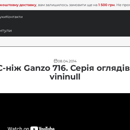
коштовну доставку
, вам залишилось замовити ще на
1 500 грн
. Не про
уки
Контакти
08.04.2014
-ніж Ganzo 716. Серія оглядів
vininull