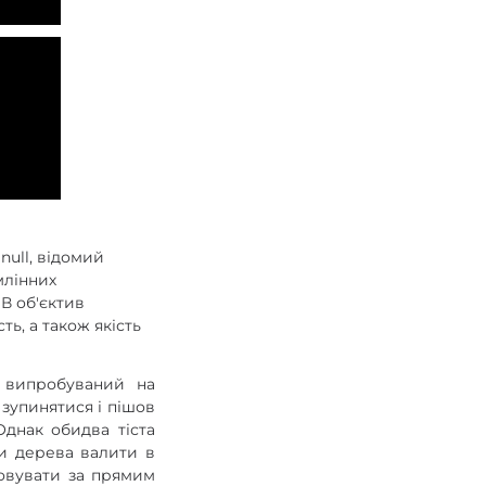
null, відомий
млінних
 В об'єктив
ь, а також якість
 випробуваний на
 зупинятися і пішов
Однак обидва тіста
ки дерева валити в
товувати за прямим