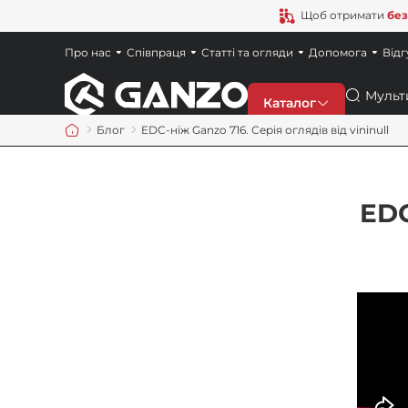
Щоб отримати
без
Про нас
Співпраця
Статті та огляди
Допомога
Відг
Пошук
Каталог
Блог
EDC-ніж Ganzo 716. Серія оглядів від vininull
Знижки
EDC
Новинки
Ножі
Точила
Мультитули