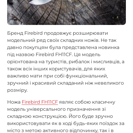
Бренд Firebird продовжує розширювати
модельний ряд своїх складних ножів. Не так
давно покупцям була представлена новинка
під назвою Firebird FH11CF. Ця модель
орієнтована на туристів, рибалок і мисливців, а
також всіх інших користувачів, для яких
важливо мати при собі функціональний,
зручний і красивий складаний ніж невеликого
розміру.
Ножа
Firebird FH11CF
являє собою класичну
модель універсального призначення зі
складною конструкцією. Його буде зручно
використовувати як в ході будь-яких поїздок за
місто з метою активного відпочинку, так і в