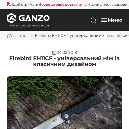
Щоб отримати
безкоштовну доставку
, вам залишилось замови
Меню
Блог
Firebird FH11CF - універсальний ніж із кла
04.02.2019
Firebird FH11CF - універсальний ніж із
класичним дизайном