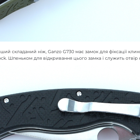
оший складаний ніж, Ganzo G730 має замок для фіксації клин
ock. Шпеньком для відкривання цього замка і служить отвір 