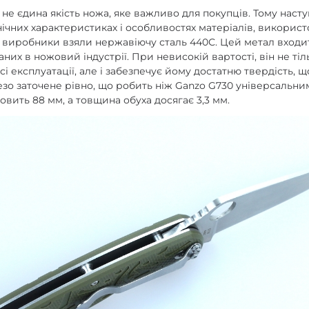
не єдина якість ножа, яке важливо для покупців. Тому наст
ічних характеристиках і особливостях матеріалів, використ
а виробники взяли нержавіючу сталь 440С. Цей метал входи
них в ножовий індустрії. При невисокій вартості, він не тіл
сі експлуатації, але і забезпечує йому достатню твердість,
лезо заточене рівно, що робить ніж Ganzo G730 універсальним
вить 88 мм, а товщина обуха досягає 3,3 мм.