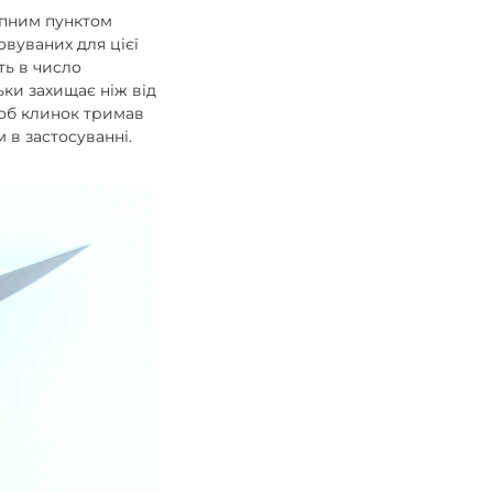
упним пунктом
овуваних для цієї
ть в число
ьки захищає ніж від
 щоб клинок тримав
 в застосуванні.