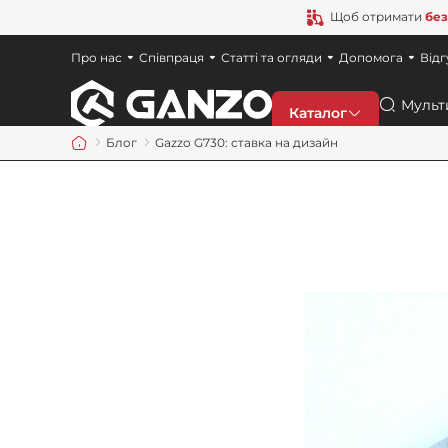
Щоб отримати
без
Про нас
Співпраця
Статті та огляди
Допомога
Відг
Пошук
Каталог
Блог
Gazzo G730: ставка на дизайн
Знижки
Новинки
Ножі
Точила
Мультитули