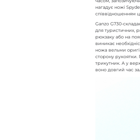
часом, запозичуючи
нагадує ножі Spyde
співвідношенням ци
Ganzo G730-складан
для туристичних, р
рюкзаку або на поя
виникає необхідніс
ножа вельми оригі
сторону рукоятки. 
трикутник. А у верх
воно довгий час з