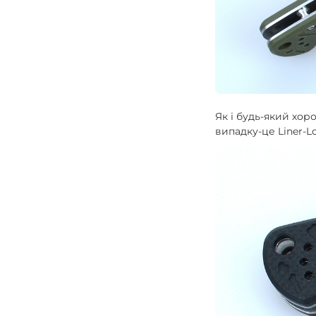
Як і будь-який хор
випадку-це Liner-L