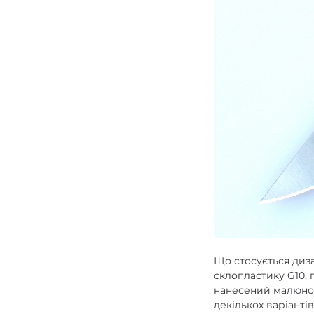
Що стосується диза
склопластику G10, п
нанесений малюнок
декількох варіанті