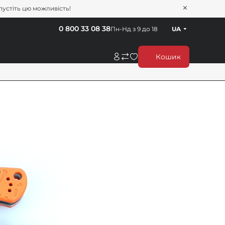
пустіть цю можливість!
0 800 33 08 38
Пн-Нд з 9 до 18
UA
Кошик
н