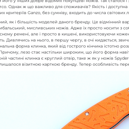
 його у інших добре відомих покупцеві ножів. Так сталося і 
rco. Однак ж що важливо для споживачів? Якість і доступна ц
х критеріїв Ganzo, без сумніву, входить до числа світових л
ий, як і більшість моделей даного бренду. Це відмінний вар
ибальський, мисливських ножів. Адже їх просто носити з со
сному ремені, але і просто в кишені, використовуючи кожен
ть. Дивлячись на нього, в першу чергу, в очі кидається, звич
нальна форма клинка, який від гострого кінчика істотно ро
Причому, лезо стає настільки широким, що його форма наві
ній частині клинка є круглий отвір, таке ж як у ножів Spyde
алишалося візитною карткою бренду. Тепер особливість пере