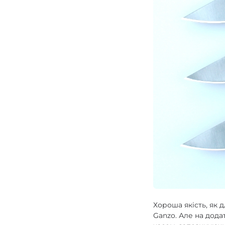
Газові пальники
Спорядження
Аксесуари
Для захисників
Хороша якість, як 
Ganzo. Але на дода