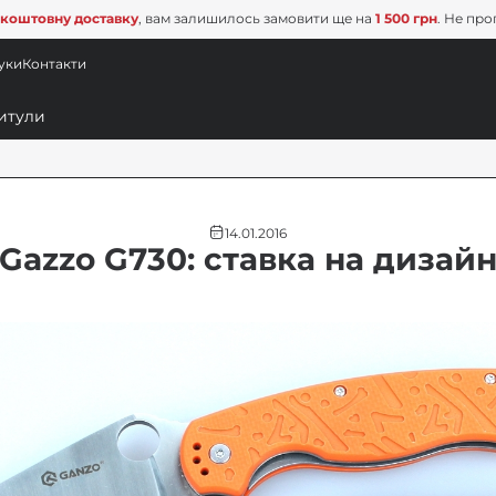
коштовну доставку
, вам залишилось замовити ще на
1 500 грн
. Не про
уки
Контакти
14.01.2016
Gazzo G730: ставка на дизай