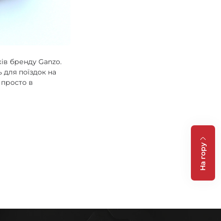
ів бренду Ganzo.
 для поїздок на
 просто в
На гору