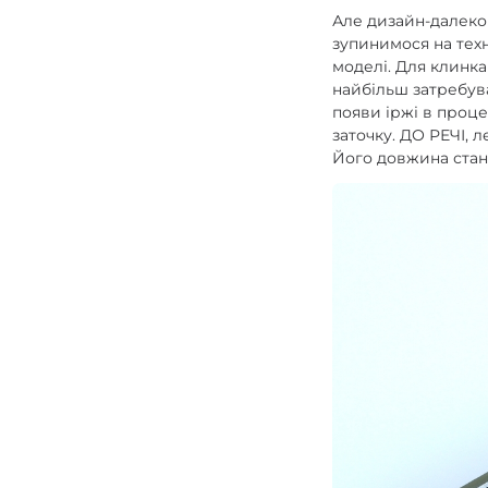
Але дизайн-далеко 
зупинимося на техн
моделі. Для клинк
найбільш затребува
появи іржі в проце
заточку. ДО РЕЧІ, 
Його довжина стано