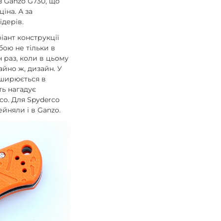
з Ganzo G730, що
іна. А за
ідерів.
іант конструкції
бою не тільки в
 раз, коли в цьому
айно ж, дизайн. У
зширюється в
ть нагадує
rco. Для Spyderco
йняли і в Ganzo.