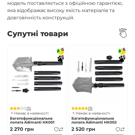
модель поставляється з офіційною гарантією,
яка відображає високу якість матеріалів та
довговічність конструкцій.
Супутні товари
6
6
6
6
(5)
(9)
Немає в наявності
Немає в наявності
Багатофункціональна
Багатофункціональна
лопата Adimanti HK001
лопата Adimanti HK002
2 270
грн
2 520
грн