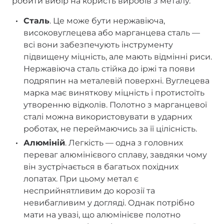
робити вибір на користь виробів з металу.
Сталь
. Це може бути нержавіюча,
високовуглецева або марганцева сталь —
всі вони забезпечують інструменту
підвищену міцність, але мають відмінні риси.
Нержавіюча сталь стійка до іржі та появи
подряпин на металевій поверхні. Вуглецева
марка має виняткову міцність і протистоїть
утворенню відколів. Полотно з марганцевої
сталі можна використовувати в ударних
роботах, не переймаючись за її цілісність.
Алюміній
. Легкість — одна з головних
переваг алюмінієвого сплаву, завдяки чому
він зустрічається в багатьох похідних
лопатах. При цьому метал є
несприйнятливим до корозії та
невибагливим у догляді. Однак потрібно
мати на увазі, що алюмінієве полотно