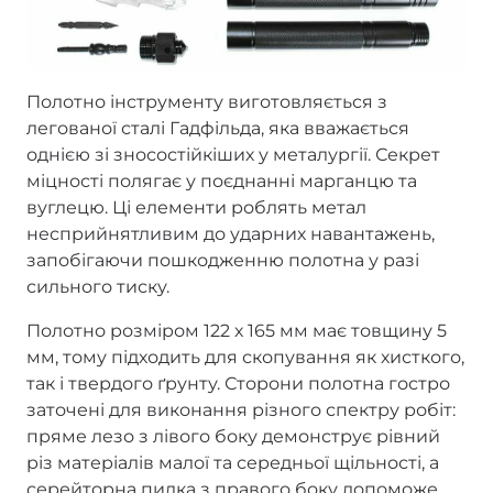
Полотно інструменту виготовляється з
легованої сталі Гадфільда, яка вважається
однією зі зносостійкіших у металургії. Секрет
міцності полягає у поєднанні марганцю та
вуглецю. Ці елементи роблять метал
несприйнятливим до ударних навантажень,
запобігаючи пошкодженню полотна у разі
сильного тиску.
Полотно розміром 122 х 165 мм має товщину 5
мм, тому підходить для скопування як хисткого,
так і твердого ґрунту. Сторони полотна гостро
заточені для виконання різного спектру робіт:
пряме лезо з лівого боку демонструє рівний
різ матеріалів малої та середньої щільності, а
серейторна пилка з правого боку допоможе