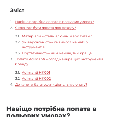
Зміст
Навіщо потрібна лопата в польових умовах?
Якою має бути лопата для походу?
Матеріали – сталь, алюміній або титан?
Універсальність – дивимося на набір
інструментів
Портативність – чим менше, тим краще
Лопати Adimanti – огляд найкращих інструментів
бренду
Adimanti HK001
Adimanti HK002
Де купити багатофункціональну лопату?
Навіщо потрібна лопата в
польових умовах?