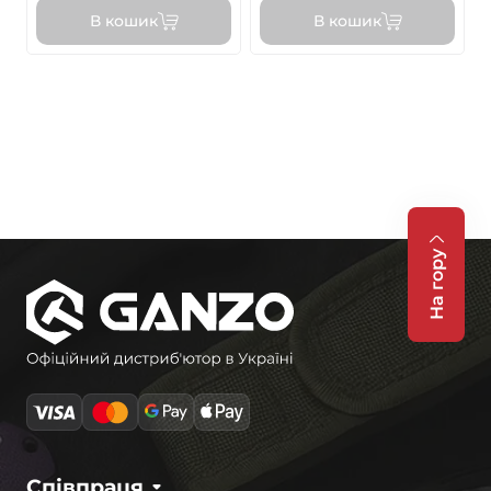
В кошик
В кошик
На гору
Співпраця