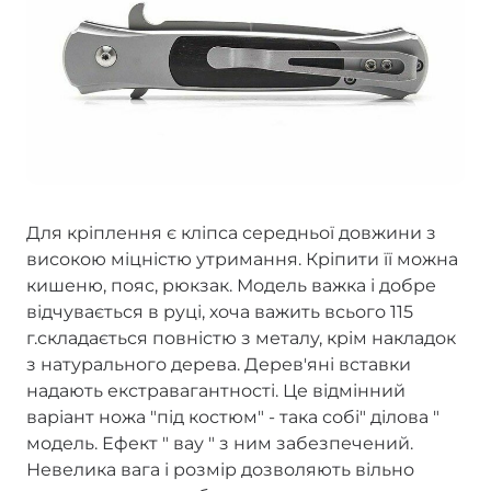
Для кріплення є кліпса середньої довжини з
високою міцністю утримання. Кріпити її можна
кишеню, пояс, рюкзак. Модель важка і добре
відчувається в руці, хоча важить всього 115
г.складається повністю з металу, крім накладок
з натурального дерева. Дерев'яні вставки
надають екстравагантності. Це відмінний
варіант ножа "під костюм" - така собі" ділова "
модель. Ефект " вау " з ним забезпечений.
Невелика вага і розмір дозволяють вільно