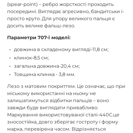
(spear-point) – ребро жорсткості проходить
посередині. Виглядає агресивно, бандитськи і-
просто круто. Для упору великого пальця є
досить велике фальш-лезо.
Параметри 707-ї моделі:
довжина в складеному вигляді-11,8 см;
клинок-8,5 см;
загальна довжина-20,4 см;
Товщина клинка - 3,8 мм.
Лезо з матовим покриттям. Це означає, що при
міському використанні на ньому не
залишатимуться відбитки пальців – воно
завжди буде виглядати привабливо.
Маркування використовуваної сталі-440С.це
зносостійка, довго зберігає гостроту і форму
марка, перевірена часом. Відрізняється