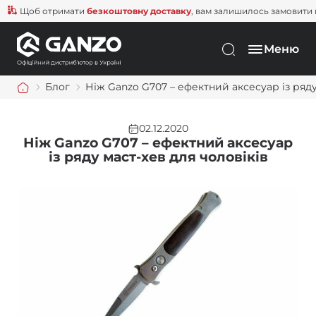
Щоб отримати
безкоштовну доставку
, вам залишилось замовити ще н
Меню
Блог
Ніж Ganzo G707 – ефектний аксесуар із ряду
02.12.2020
Ніж Ganzo G707 – ефектний аксесуар
із ряду маст-хев для чоловіків