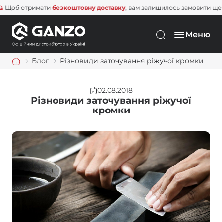
тримати
безкоштовну доставку
, вам залишилось замовити ще на
1 500
Меню
Блог
Різновиди заточування ріжучої кромки
02.08.2018
Різновиди заточування ріжучої
кромки