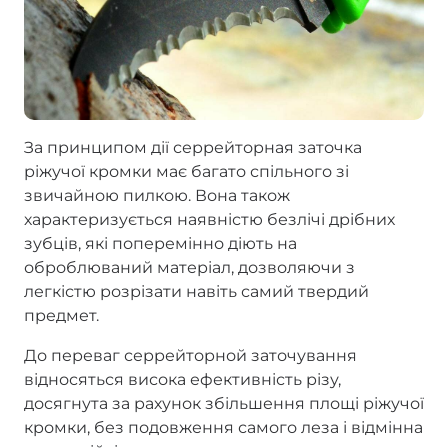
За принципом дії серрейторная заточка
ріжучої кромки має багато спільного зі
звичайною пилкою. Вона також
характеризується наявністю безлічі дрібних
зубців, які поперемінно діють на
оброблюваний матеріал, дозволяючи з
легкістю розрізати навіть самий твердий
предмет.
До переваг серрейторной заточування
відносяться висока ефективність різу,
досягнута за рахунок збільшення площі ріжучої
кромки, без подовження самого леза і відмінна