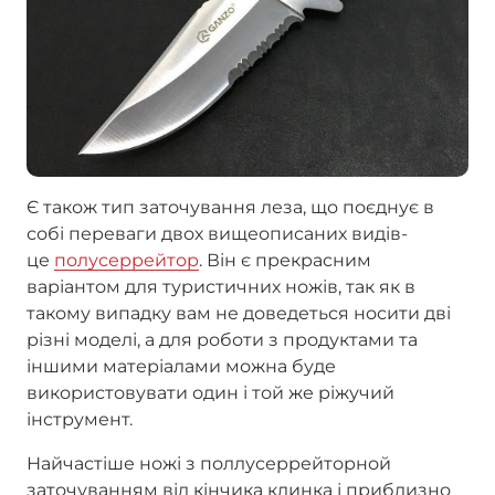
Є також тип заточування леза, що поєднує в
собі переваги двох вищеописаних видів-
це
полусеррейтор
. Він є прекрасним
варіантом для туристичних ножів, так як в
такому випадку вам не доведеться носити дві
різні моделі, а для роботи з продуктами та
іншими матеріалами можна буде
використовувати один і той же ріжучий
інструмент.
Найчастіше ножі з поллусеррейторной
заточуванням від кінчика клинка і приблизно