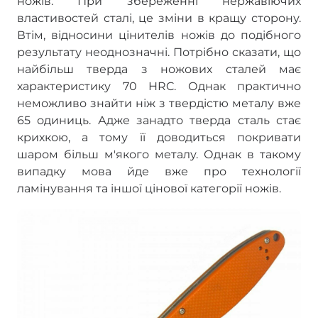
ножів. При збереженні нержавіючих
властивостей сталі, це зміни в кращу сторону.
Втім, відносини цінителів ножів до подібного
результату неоднозначні. Потрібно сказати, що
найбільш тверда з ножових сталей має
характеристику 70 HRC. Однак практично
неможливо знайти ніж з твердістю металу вже
65 одиниць. Адже занадто тверда сталь стає
крихкою, а тому її доводиться покривати
шаром більш м'якого металу. Однак в такому
випадку мова йде вже про технології
ламінування та іншої цінової категорії ножів.