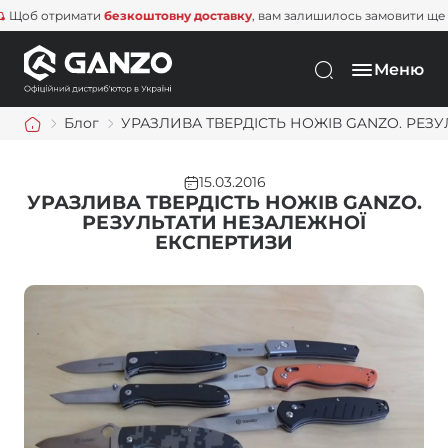
тримати
безкоштовну доставку
, вам залишилось замовити ще на
1 500
Меню
Блог
УРАЗЛИВА ТВЕРДІСТЬ НОЖІВ GANZO. РЕЗ
15.03.2016
УРАЗЛИВА ТВЕРДІСТЬ НОЖІВ GANZO.
РЕЗУЛЬТАТИ НЕЗАЛЕЖНОЇ
ЕКСПЕРТИЗИ