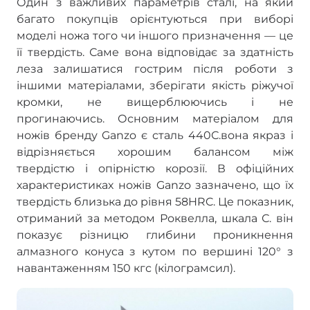
Один з важливих параметрів сталі, на який
багато покупців орієнтуються при виборі
моделі ножа того чи іншого призначення — це
її твердість. Саме вона відповідає за здатність
леза залишатися гострим після роботи з
іншими матеріалами, зберігати якість ріжучої
кромки, не вищерблюючись і не
прогинаючись. Основним матеріалом для
ножів бренду Ganzo є сталь 440С.вона якраз і
відрізняється хорошим балансом між
твердістю і опірністю корозії. В офіційних
характеристиках ножів Ganzo зазначено, що їх
твердість близька до рівня 58HRC. Це показник,
отриманий за методом Роквелла, шкала С. він
показує різницю глибини проникнення
алмазного конуса з кутом по вершині 120° з
навантаженням 150 кгс (кілограмсил).