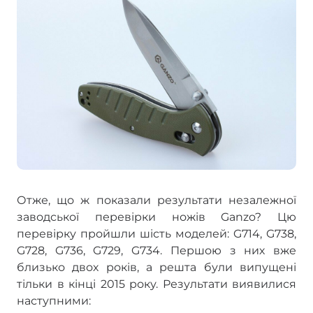
Отже, що ж показали результати незалежної
заводської перевірки ножів Ganzo? Цю
перевірку пройшли шість моделей: G714, G738,
G728, G736, G729, G734. Першою з них вже
близько двох років, а решта були випущені
тільки в кінці 2015 року. Результати виявилися
наступними: