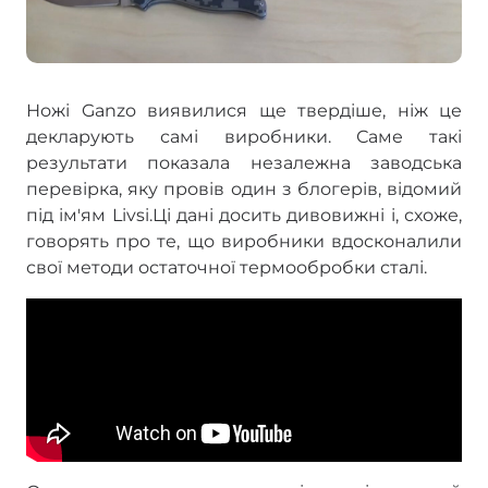
Ножі Ganzo виявилися ще твердіше, ніж це
декларують самі виробники. Саме такі
результати показала незалежна заводська
перевірка, яку провів один з блогерів, відомий
під ім'ям Livsi.Ці дані досить дивовижні і, схоже,
говорять про те, що виробники вдосконалили
свої методи остаточної термообробки сталі.