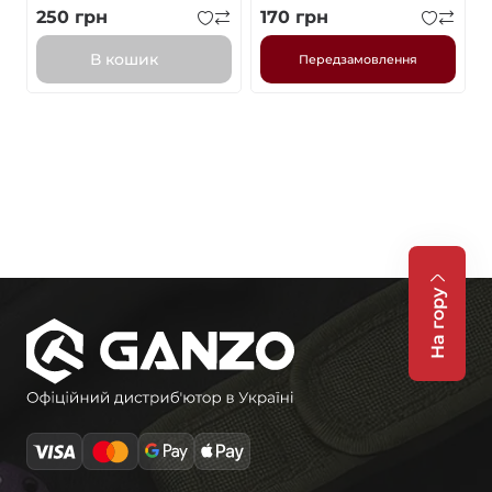
250
грн
170
грн
В кошик
Передзамовлення
На гору