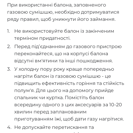
При використанні балона, заповненого
газовою сумішшю, необхідно дотримуватися
ряду правил, щоб уникнути його займання.
Не використовуйте балон із закінченим
терміном придатності.
Перед підʼєднанням до газового пристрою
переконайтеся, що на корпусі балона
відсутні вм'ятини та інші пошкодження.
У холодну пору року краще попередньо
нагріти балон із газовою сумішшю - це
підвищить ефективність горіння та стійкість
полум'я. Для цього на допомогу прийде
спальник чи куртка. Помістіть балон
всередину одного з цих аксесуарів за 10-20
хвилин перед запланованим
приготуванням їжі, щоб дати газу нагрітися.
Не допускайте перетискання та