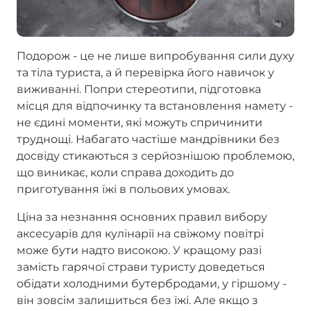
Подорож - це не лише випробування сили духу
та тіла туриста, а й перевірка його навичок у
виживанні. Попри стереотипи, підготовка
місця для відпочинку та встановлення намету -
не єдині моменти, які можуть спричинити
труднощі. Набагато частіше мандрівники без
досвіду стикаються з серйознішою проблемою,
що виникає, коли справа доходить до
приготування їжі в польових умовах.
Ціна за незнання основних правил вибору
аксесуарів для кулінарії на свіжому повітрі
може бути надто високою. У кращому разі
замість гарячої страви туристу доведеться
обідати холодними бутербродами, у гіршому -
він зовсім залишиться без їжі. Але якщо з