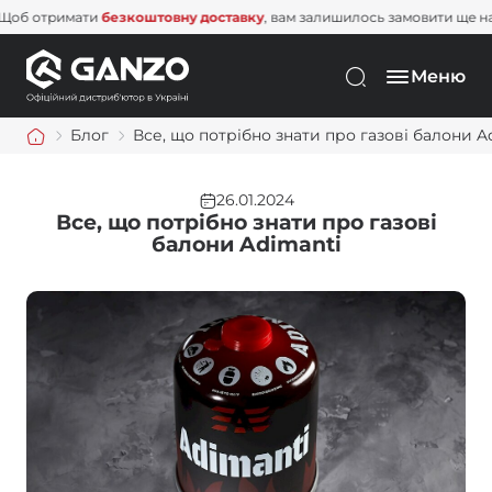
римати
безкоштовну доставку
, вам залишилось замовити ще на
1 500 г
Меню
Блог
Все, що потрібно знати про газові балони A
26.01.2024
Все, що потрібно знати про газові
балони Adimanti