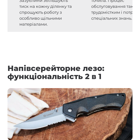
Зазублини збільшують
точила. Процес
тиск на кожну ділянку та
обслуговування також
спрощують роботу з
трудомістким і потреб
особливо щільними
спеціальних знань.
матеріалами.
Напівсерейторне лезо:
функціональність 2 в 1