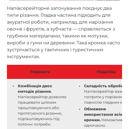
Напівсерейторне заточування поєднує два
типи різання. Гладка частина підходить для
акуратної роботи, наприклад, для нарізання
овочів і фруктів, а зубчаста — справляється з
грубими матеріалами, такими як мотузки,
вироби з гуми чи деревини. Така кромка часто
зустрічається у тактичних і туристичних
інструментах.
Переваги
Недоліки
Комбінація двох
Складність обробки.
методів різання.
Напівсерейтор важче
Напівсерейтор дозволяє
гострити у порівнянні 
працювати шляхом
повністю гладким крає
проштовхуючого або
Обмежене
протягуючого різання,
використання всієї
підлаштовуючись під
кромки.
Неможливо
поточні потреби.
одночасно