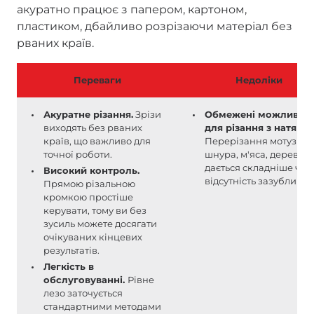
акуратно працює з папером, картоном,
пластиком, дбайливо розрізаючи матеріал без
рваних країв.
Переваги
Недоліки
Акуратне різання.
Зрізи
Обмежені можливост
виходять без рваних
для різання з натягом
країв, що важливо для
Перерізання мотузки,
точної роботи.
шнура, м'яса, деревин
дається складніше чер
Високий контроль.
відсутність зазублин.
Прямою різальною
кромкою простіше
керувати, тому ви без
зусиль можете досягати
очікуваних кінцевих
результатів.
Легкість в
обслуговуванні.
Рівне
лезо заточується
стандартними методами