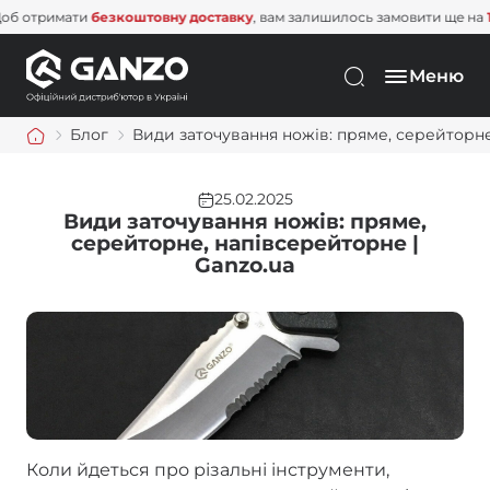
мати
безкоштовну доставку
, вам залишилось замовити ще на
1 500 грн
Меню
Блог
Види заточування ножів: пряме, серейторне
25.02.2025
Види заточування ножів: пряме,
серейторне, напівсерейторне |
Ganzo.ua
Коли йдеться про різальні інструменти,