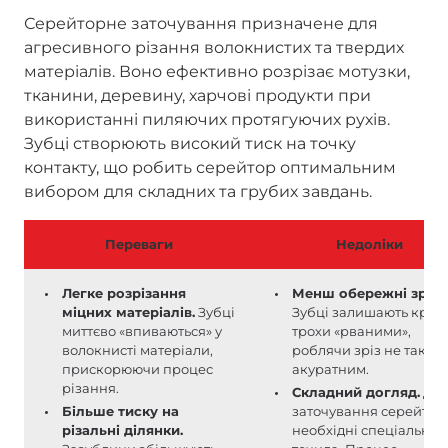
Серейторне заточування призначене для
агресивного різання волокнистих та твердих
матеріалів. Воно ефективно розрізає мотузки,
тканини, деревину, харчові продукти при
використанні пиляючих протягуючих рухів.
Зубці створюють високий тиск на точку
контакту, що робить серейтор оптимальним
вибором для складних та грубих завдань.
Переваги
Недоліки
Легке розрізання
Менш обережні зрізи
міцних матеріалів.
Зубці
Зубці залишають краї
миттєво «впиваються» у
трохи «рваними»,
волокнисті матеріали,
роблячи зріз не таким
прискорюючи процес
акуратним.
різання.
Складний догляд.
Дл
Більше тиску на
заточування серейтор
різальні ділянки.
необхідні спеціальні