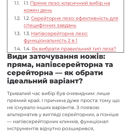
1.1.
Пряме лезо: класичний вибір на
кожен день
1.2.
Серейторне лезо: ефективність для
специфічних завдань
1.3.
Напівсерейторне лезо:
функціональність 2 в 1
1.4.
Як вибрати правильний тип леза?
Види заточування ножів:
пряма, напівсерейторна та
серейторна — як обрати
ідеальний варіант?
Тривалий час вибір був очевидним: лише
прямий край. І причина дуже проста: тому що
не існувало інших варіантів. З появою
альтернатив у вигляді серейторних, а пізніше
— напівсерейторних клинків, функціонал
інструментів відчутно розширився,