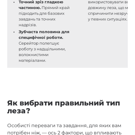
Точний зріз гладкою
використовувати всю
частиною.
Прямий край
довжину леза, що мож
підходить для базових
спричинити незручнос
завдань та точних
у певних ситуаціях.
надрізів.
Зубчаста половина для
специфічної роботи.
Серейтор полегшує
роботу з надщільними,
волокнистими
матеріалами.
Як вибрати правильний тип
леза?
Особисті переваги та завдання, для яких вам
потрібен ніж, — ось 2 фактори, що впливають