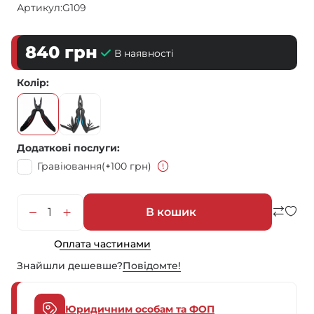
Артикул:
G109
840
грн
В наявності
Колір
Додаткові послуги
Гравіювання
(+100 грн)
В кошик
Оплата частинами
Знайшли дешевше?
Повiдомте!
Юридичним особам та ФОП