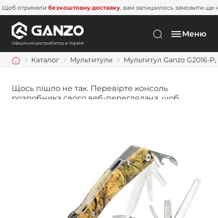
 отримати
безкоштовну доставку
, вам залишилось замовити ще на
1 
Меню
Каталог
Мультитули
Мультитул Ganzo G2016-P, (
Щось пішло не так. Перевірте консоль
розробника свого веб-переглядача, щоб
дізнатися більше.