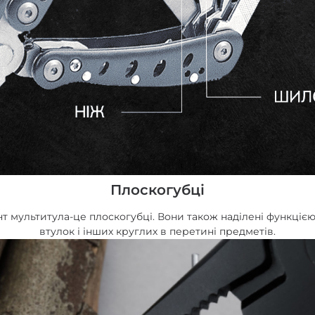
Плоскогубці
 мультитула-це плоскогубці. Вони також наділені функцією 
втулок і інших круглих в перетині предметів.