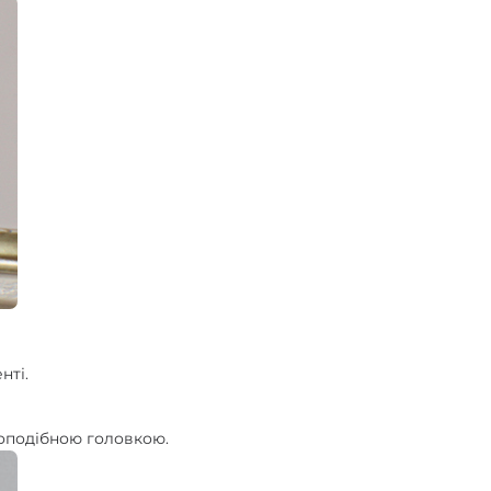
нті.
топодібною головкою.