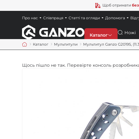
Щоб отримати
без
Про нас
Співпраця
Статті та огляди
Допомога
Відг
Пошук
Каталог
Каталог
Мультитули
Мультитул Ganzo G2019S, (11.3
Знижки
Щось пішло не так. Перевірте консоль розробника
Новинки
Ножі
Точила
Мультитули