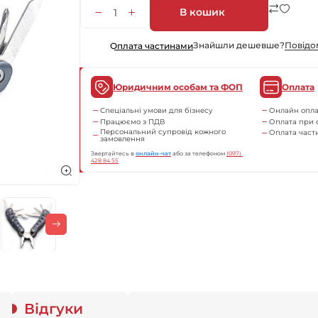
В кошик
Знайшли дешевше?
Повiдо
Оплата частинами
Юридичним особам та ФОП
Оплата
Спеціальні умови для бізнесу
Онлайн опла
Працюємо з ПДВ
Оплата при 
Персональний супровід кожного
Оплата час
замовлення
Звертайтесь в
онлайн-чат
або за телефоном
(097) 
428 84 55
Відгуки