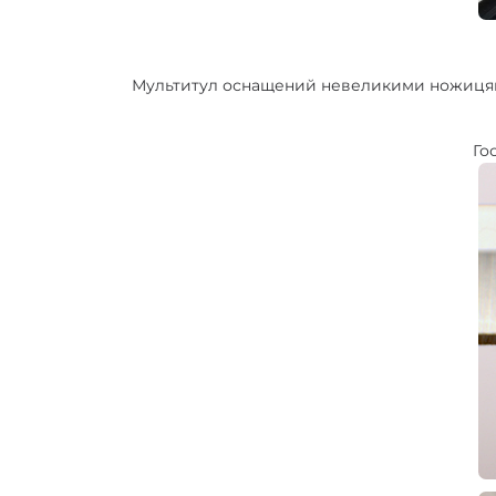
Мультитул оснащений невеликими ножицями.
Го