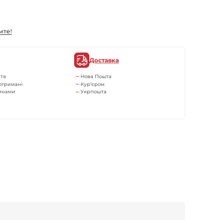
мте!
Доставка
та
Нова Пошта
отримані
Кур’єром
тинами
Укрпошта