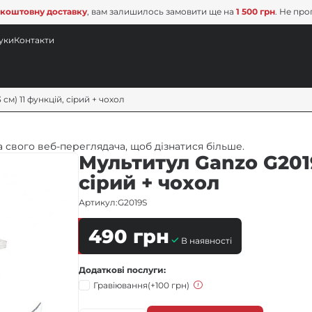
коштовну доставку
, вам залишилось замовити ще на
1 500 грн
. Не про
уки
Контакти
 см) 11 функцій, сірий + чохол
 свого веб-переглядача, щоб дізнатися більше.
Мультитул Ganzo G2019S
сірий + чохол
Артикул:
G2019S
490
грн
В наявності
Додаткові послуги
Гравіювання
(+100 грн)