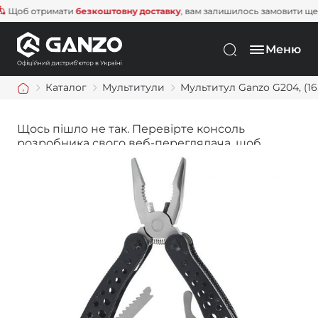
об отримати
безкоштовну доставку
, вам залишилось замовити ще на
1
Меню
Каталог
Мультитули
Мультитул Ganzo G204, (16.
Щось пішло не так. Перевірте консоль
розробника свого веб-переглядача, щоб
дізнатися більше.