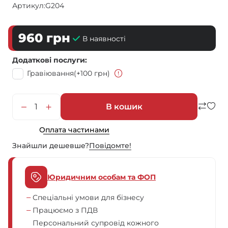
Артикул:
G204
960
грн
В наявності
Додаткові послуги
Гравіювання
(+100 грн)
В кошик
Оплата частинами
Знайшли дешевше?
Повiдомте!
Юридичним особам та ФОП
Спеціальні умови для бізнесу
Працюємо з ПДВ
Персональний супровід кожного