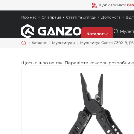
Щоб отримати
без
Про нас
Співпраця
Статті та огляди
Допомога
Відг
Пошук
Каталог
Каталог
Мультитули
Мультитул Ganzo G302-В, (16.
Знижки
Щось пішло не так. Перевірте консоль розробника
Новинки
Ножі
Точила
Мультитули