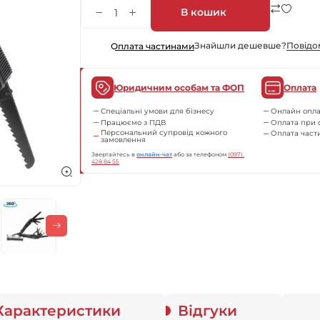
В кошик
Знайшли дешевше?
Повiдо
Оплата частинами
Юридичним особам та ФОП
Оплата
Спеціальні умови для бізнесу
Онлайн опла
Працюємо з ПДВ
Оплата при 
Персональний супровід кожного
Оплата час
замовлення
Звертайтесь в
онлайн-чат
або за телефоном
(097) 
428 84 55
Характеристики
Відгуки