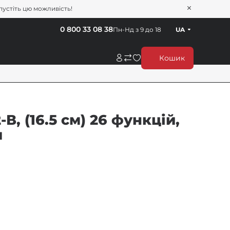
пустіть цю можливість!
0 800 33 08 38
Пн-Нд з 9 до 18
UA
Кошик
В, (16.5 см) 26 функцій,
л