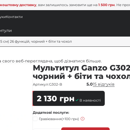
коштовну доставку
, вам залишилось замовити ще на
1 500 грн
. Не про
уки
Контакти
5 см) 26 функцій, чорний + біти та чохол
 свого веб-переглядача, щоб дізнатися більше.
Мультитул Ganzo G302-
чорний + біти та чохо
5.0
15 відгуків
Артикул:
G302-B
2 130
грн
В наявності
Додаткові послуги
Гравіювання
(+100 грн)