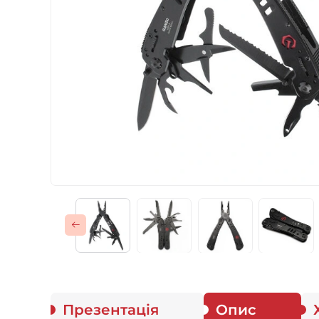
Газові пальники
Спорядження
Аксесуари
Для захисників
Презентація
Опис