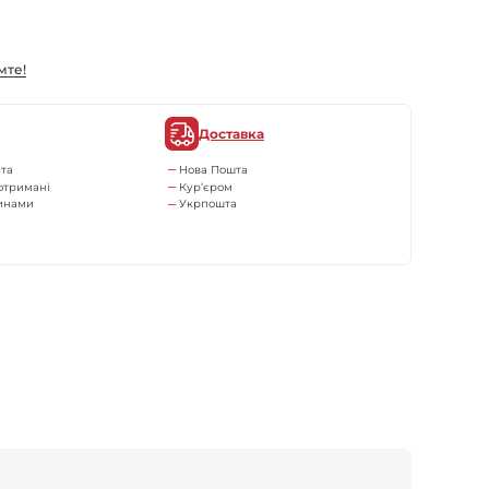
мте!
Доставка
та
Нова Пошта
отримані
Кур’єром
тинами
Укрпошта