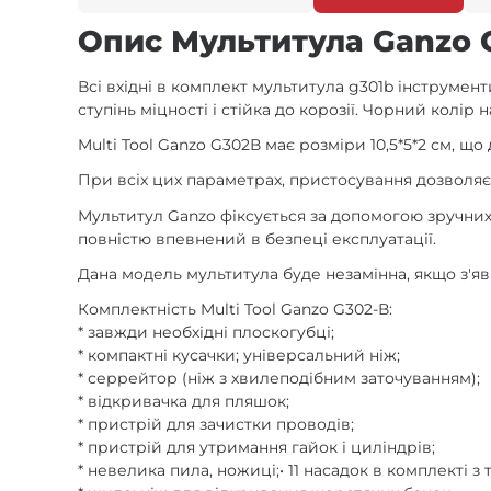
Опис Мультитула Ganzo 
Всі вхідні в комплект мультитула g301b інструмен
ступінь міцності і стійка до корозії. Чорний колі
Multi Tool Ganzo G302В має розміри 10,5*5*2 см, що
При всіх цих параметрах, пристосування дозволяє
Мультитул Ganzo фіксується за допомогою зручних
повністю впевнений в безпеці експлуатації.
Дана модель мультитула буде незамінна, якщо з'я
Комплектність Multi Tool Ganzo G302-В:
* завжди необхідні плоскогубці;
* компактні кусачки; універсальний ніж;
* серрейтор (ніж з хвилеподібним заточуванням);
* відкривачка для пляшок;
* пристрій для зачистки проводів;
* пристрій для утримання гайок і циліндрів;
* невелика пила, ножиці;• 11 насадок в комплекті з