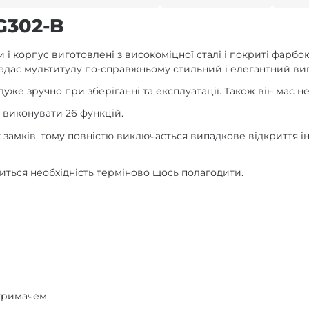
G302-B
ти і корпус виготовлені з високоміцної сталі і покриті фар
р надає мультитулу по-справжньому стильний і елегантний ви
 дуже зручно при зберіганні та експлуатації. Також він має не
 виконувати 26 функцій.
 замків, тому повністю виключається випадкове відкриття 
виться необхідність терміново щось полагодити.
 тримачем;