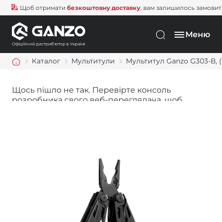
Щоб отримати
безкоштовну доставку
, вам залишилось замовити щ
Меню
Каталог
Мультитули
Мультитул Ganzo G303-В, (1
Щось пішло не так. Перевірте консоль
розробника свого веб-переглядача, щоб
дізнатися більше.