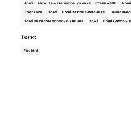
Ножі
Ножі за матеріалом клинка
Сталь 440С
Нож
Liner Lock
Ножі
Ножі за призначенням
Кишенько
Ножі за типом обробки клинка
Ножі
Ножі Ganzo 7-я
Теги:
Firebird