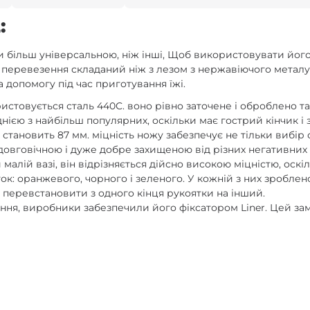
:
 більш універсальною, ніж інші, Щоб використовувати його 
я перевезення складаний ніж з лезом з нержавіючого металу
 допомогу під час приготування їжі.
стовується сталь 440С. воно рівно заточене і оброблено т
нією з найбільш популярних, оскільки має гострий кінчик і 
тановить 87 мм. міцність ножу забезпечує не тільки вибір ст
 довговічною і дуже добре захищеною від різних негативних
малій вазі, він відрізняється дійсно високою міцністю, оскі
ок: оранжевого, чорного і зеленого. У кожній з них зробле
а перевстановити з одного кінця рукоятки на інший.
ання, виробники забезпечили його фіксатором Liner. Цей зам