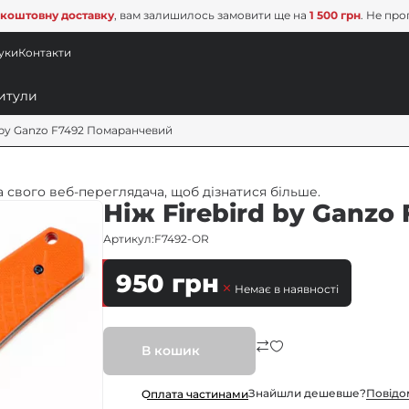
коштовну доставку
, вам залишилось замовити ще на
1 500 грн
. Не про
уки
Контакти
d by Ganzo F7492 Помаранчевий
 свого веб-переглядача, щоб дізнатися більше.
Ніж Firebird by Ganz
Артикул:
F7492-OR
950
грн
Немає в наявності
В кошик
Знайшли дешевше?
Повiдо
Оплата частинами