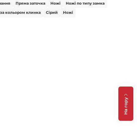
вання
Пряма заточка
Ножі
Ножі по типу замка
 за кольором клинка
Сірий
Ножі
На гору