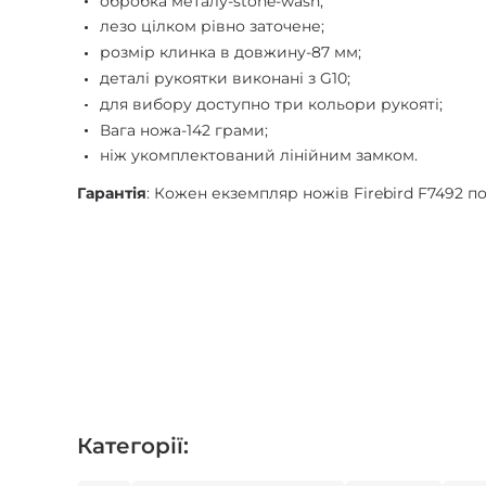
обробка металу-stone-wash;
лезо цілком рівно заточене;
розмір клинка в довжину-87 мм;
деталі рукоятки виконані з G10;
для вибору доступно три кольори рукояті;
Вага ножа-142 грами;
ніж укомплектований лінійним замком.
Гарантія
: Кожен екземпляр ножів Firebird F7492 по
Категорії: