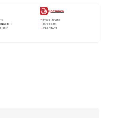
Доставка
та
Нова Пошта
отримані
Кур’єром
тинами
Укрпошта