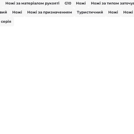
і
Ножі за матеріалом рукояті
G10
Ножі
Ножі за типом заточу
вий
Ножі
Ножі за призначенням
Туристичний
Ножі
Ножі
 серія