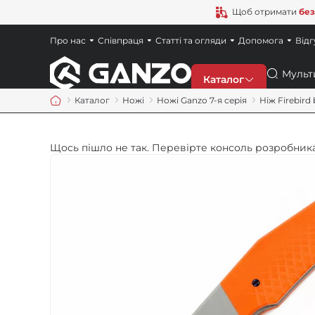
Щоб отримати
без
Про нас
Співпраця
Статті та огляди
Допомога
Відг
Пошук
Каталог
Каталог
Ножі
Ножі Ganzo 7-я серія
Ніж Firebir
Знижки
Щось пішло не так. Перевірте консоль розробника
Новинки
Ножі
Точила
Мультитули