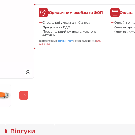
Юридичним особам та ФОП
Оплата
Спеціальні умови для бізнесу
Онлайн опла
Працюємо з ПДВ
Оплата при 
Персональний супровід кожного
Оплата час
замовлення
Звертайтесь в
онлайн-чат
або за телефоном
(097) 
428 84 55
Відгуки