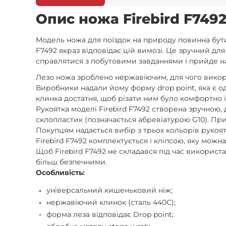
Опис ножа Firebird F7492
Модель ножа для поїздок на природу повинна бути
F7492 якраз відповідає цій вимозі. Це зручний дл
справлятися з побутовими завданнями і прийде на
Лезо ножа зроблено нержавіючим, для чого викори
Виробники надали йому форму drop point, яка є од
клинка достатня, щоб різати ним було комфортно і с
Рукоятка моделі Firebird F7492 створена зручною,
склопластик (позначається абревіатурою G10). При 
Покупцям надається вибір з трьох кольорів рукоят
Firebird F7492 комплектується і кліпсою, яку можн
Щоб Firebird F7492 не складався під час використ
більш безпечними.
Особливість:
універсальний кишеньковий ніж;
нержавіючий клинок (сталь 440С);
форма леза відповідає Drop point;