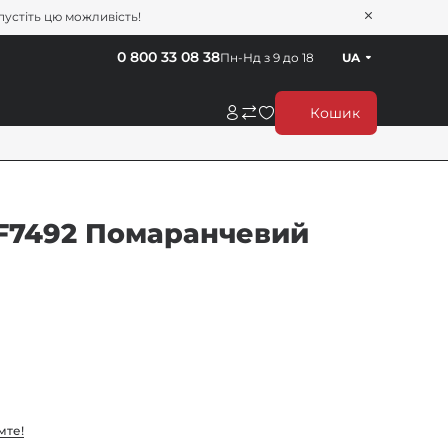
пустіть цю можливість!
0 800 33 08 38
Пн-Нд з 9 до 18
UA
Кошик
o F7492 Помаранчевий
мте!