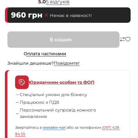
5.0
5 відгуків
960
грн
Немає в наявності
В кошик
Оплата частинами
Знайшли дешевше?
Повiдомте!
Юридичним особам та ФОП
Спеціальні умови для бізнесу
Працюємо з ПДВ
Персональний супровід кожного
замовлення
Звертайтесь в
онлайн-чат
або за телефоном
(097) 428 
84 55