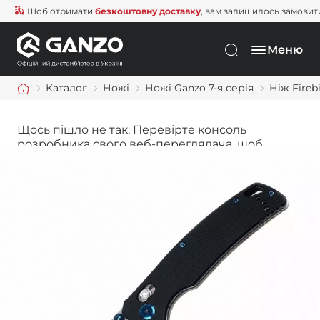
Щоб отримати
безкоштовну доставку
, вам залишилось замовити ще
Меню
Каталог
Ножі
Ножі Ganzo 7-я серія
Ніж Fireb
Щось пішло не так. Перевірте консоль
розробника свого веб-переглядача, щоб
дізнатися більше.