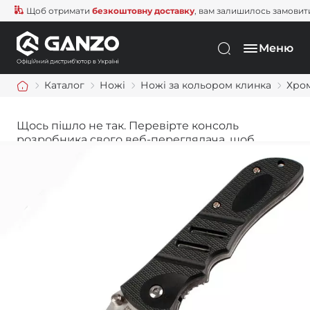
Щоб отримати
безкоштовну доставку
, вам залишилось замовити ще
Меню
Каталог
Ножі
Ножі за кольором клинка
Хро
Щось пішло не так. Перевірте консоль
розробника свого веб-переглядача, щоб
дізнатися більше.