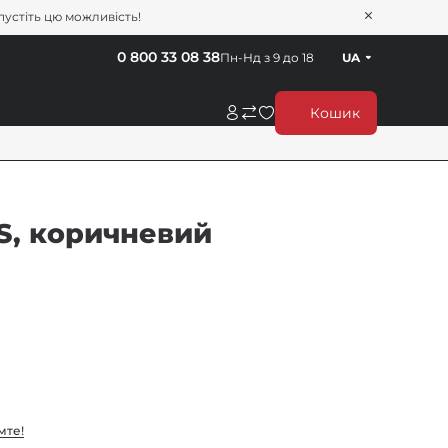
пустіть цю можливість!
0 800 33 08 38
Пн-Нд з 9 до 18
UA
Кошик
S, коричневий
мте!