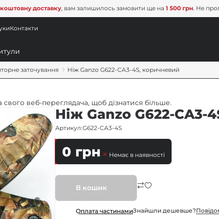
коштовну доставку
, вам залишилось замовити ще на
1 500 грн
. Не про
уки
Контакти
торне заточування
Ніж Ganzo G622-CA3-4S, коричневий
 свого веб-переглядача, щоб дізнатися більше.
Ніж Ganzo G622-CA3-4
Артикул:
G622-CA3-4S
0
грн
Немає в наявності
В кошик
Знайшли дешевше?
Повiдо
Оплата частинами