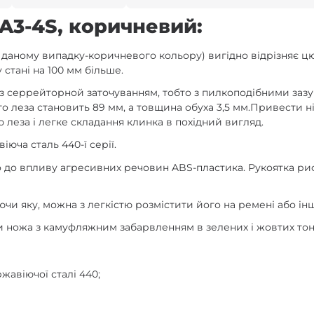
A3-4S, коричневий:
даному випадку-коричневого кольору) вигідно відрізняє ц
 стані на 100 мм більше.
у з серрейторной заточуванням, тобто з пилкоподібними зазу
о леза становить 89 мм, а товщина обуха 3,5 мм.Привести 
ю леза і легке складання клинка в похідний вигляд.
юча сталь 440-ї серії.
го до впливу агресивних речовин ABS-пластика. Рукоятка ри
чи яку, можна з легкістю розмістити його на ремені або інш
ди ножа з камуфляжним забарвленням в зелених і жовтих тон
жавіючої сталі 440;