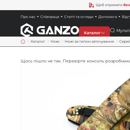
Щоб отримати
без
Про нас
Співпраця
Статті та огляди
Допомога
Відг
Пошук
Каталог
Каталог
Ножі
Ножі за типом заточування
Серей
Знижки
Щось пішло не так. Перевірте консоль розробника
Новинки
Ножі
Точила
Мультитули