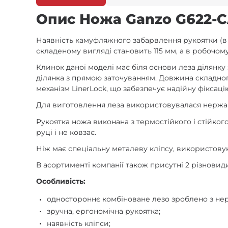
Опис Ножа Ganzo G622-C
Наявність камуфляжного забарвлення рукоятки (в 
складеному вигляді становить 115 мм, а в робочому
Клинок даної моделі має біля основи леза ділянк
ділянка з прямою заточуванням. Довжина складног
механізм LinerLock, що забезпечує надійну фіксаці
Для виготовлення леза використовувалася нержаві
Рукоятка ножа виконана з термостійкого і стійко
руці і не ковзає.
Ніж має спеціальну металеву кліпсу, використовую
В асортименті компанії також присутні 2 різнови
Особливість:
одностороннє комбіноване лезо зроблено з нер
зручна, ергономічна рукоятка;
наявність кліпси;