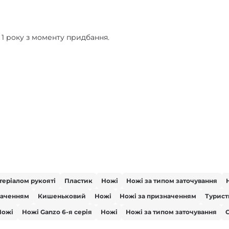
 1 року з моменту придбання.
теріалом рукояті
Пластик
Ножі
Ножі за типом заточування
наченням
Кишеньковий
Ножі
Ножі за призначенням
Турис
Ножі
Ножі Ganzo 6-я серія
Ножі
Ножі за типом заточування