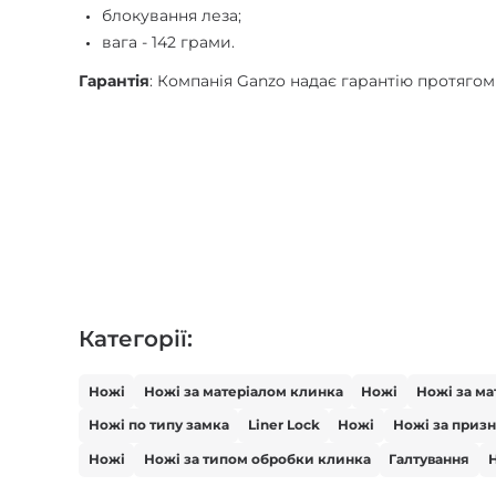
блокування леза;
вага - 142 грами.
Гарантія
: Компанія Ganzo надає гарантію протягом
Категорії:
Ножі
Ножі за матеріалом клинка
Ножі
Ножі за ма
Ножі по типу замка
Liner Lock
Ножі
Ножі за приз
Ножі
Ножі за типом обробки клинка
Галтування