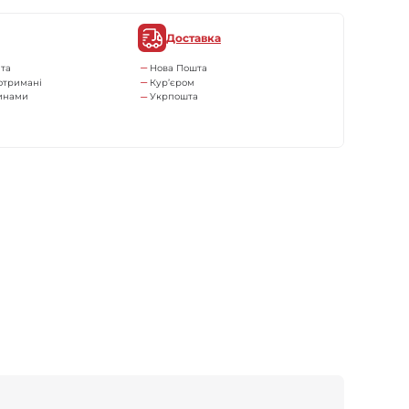
Доставка
та
Нова Пошта
отримані
Кур’єром
тинами
Укрпошта