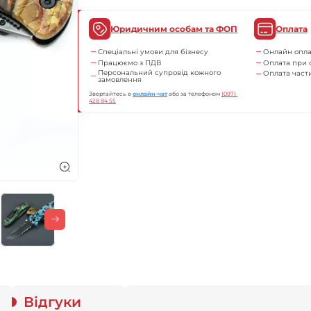
Юридичним особам та ФОП
Оплата
Спеціальні умови для бізнесу
Онлайн опла
Працюємо з ПДВ
Оплата при 
Персональний супровід кожного
Оплата час
замовлення
Звертайтесь в
онлайн-чат
або за телефоном
(097) 
428 84 55
Відгуки