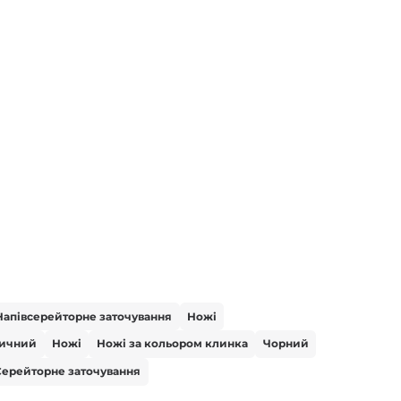
Напівсерейторне заточування
Ножі
тичний
Ножі
Ножі за кольором клинка
Чорний
Серейторне заточування