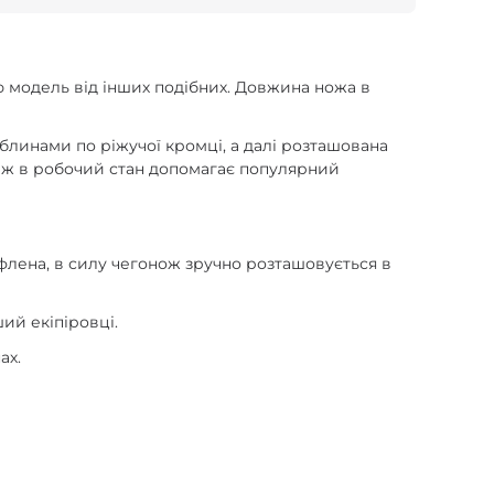
ю модель від інших подібних. Довжина ножа в
блинами по ріжучої кромці, а далі розташована
ніж в робочий стан допомагає популярний
флена, в силу чегонож зручно розташовується в
ий екіпіровці.
ах.