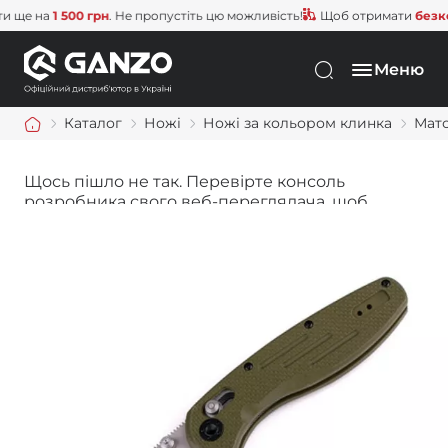
е на
1 500 грн
. Не пропустіть цю можливість!
Щоб отримати
безкошто
Меню
Каталог
Ножі
Ножі за кольором клинка
Мат
Щось пішло не так. Перевірте консоль
розробника свого веб-переглядача, щоб
дізнатися більше.