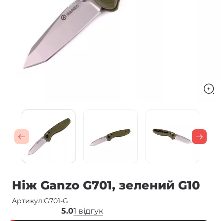
Ніж Ganzo G701, зелений G10
Артикул:
G701-G
5.0
1 відгук