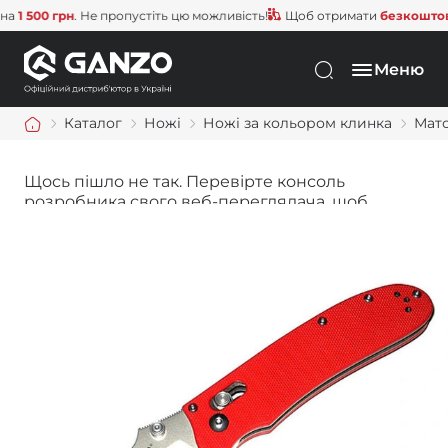
 500 грн
. Не пропустіть цю можливість!
Щоб отримати
безкоштовну д
Меню
Каталог
Ножі
Ножі за кольором клинка
Мат
Щось пішло не так. Перевірте консоль
розробника свого веб-переглядача, щоб
дізнатися більше.