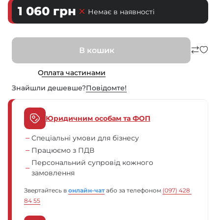
1 060
грн
Немає в наявності
В кошик
Оплата частинами
Знайшли дешевше?
Повiдомте!
Юридичним особам та ФОП
Спеціальні умови для бізнесу
Працюємо з ПДВ
Персональний супровід кожного
замовлення
Звертайтесь в
онлайн-чат
або за телефоном
(097) 428 
84 55