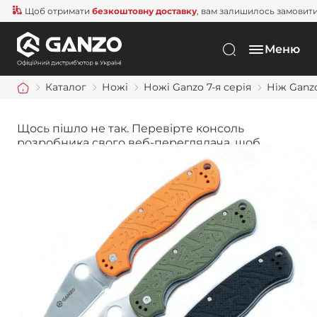
Щоб отримати
безкоштовну доставку
, вам залишилось замовити ще
Меню
Каталог
Ножі
Ножі Ganzo 7-я серія
Ніж Ganz
Щось пішло не так. Перевірте консоль
розробника свого веб-переглядача, щоб
дізнатися більше.