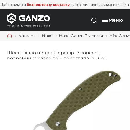
Щоб отримати
безкоштовну доставку
, вам залишилось замовити щ
Меню
Каталог
Ножі
Ножі Ganzo 7-я серія
Ніж Ganz
Щось пішло не так. Перевірте консоль
розробника свого веб-переглядача, щоб
дізнатися більше.