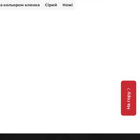
за кольором клинка
Сірий
Ножі
На гору