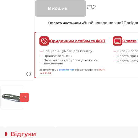
В кошик
Знайшли дешевше?
Повiдо
Оплата частинами
Юридичним особам та ФОП
Оплата
Спеціальні умови для бізнесу
Онлайн опла
Працюємо з ПДВ
Оплата при 
Персональний супровід кожного
Оплата час
замовлення
Звертайтесь в
онлайн-чат
або за телефоном
(097) 
428 84 55
Відгуки