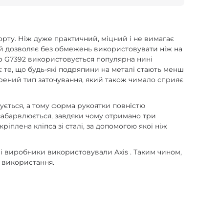
рту. Ніж дуже практичний, міцний і не вимагає
ий дозволяє без обмежень використовувати ніж на
zo G7392 використовується популярна нині
 те, що будь-які подряпини на металі стають менш
ирений тип заточування, який також чимало сприяє
ується, а тому форма рукоятки повністю
 забарвлюється, завдяки чому отримано три
ріплена кліпса зі сталі, за допомогою якої ніж
і виробники використовували Axis . Таким чином,
о використання.