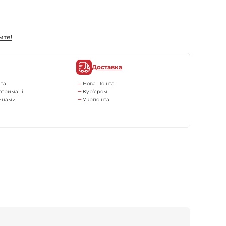
мте!
Доставка
та
Нова Пошта
отримані
Кур’єром
тинами
Укрпошта