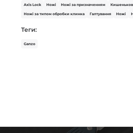
Axis Lock
Ножі
Ножі за призначенням
Кишенько
Ножі за типом обробки клинка
Галтування
Ножі
Н
Теги:
Ganzo