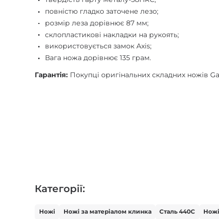
повністю гладко заточене лезо;
розмір леза дорівнює 87 мм;
склопластикові накладки на рукоять;
використовується замок Axis;
Вага ножа дорівнює 135 грам.
Гарантія:
Покупці оригінальних складних ножів Gan
Категорії:
Ножі
Ножі за матеріалом клинка
Сталь 440С
Нож