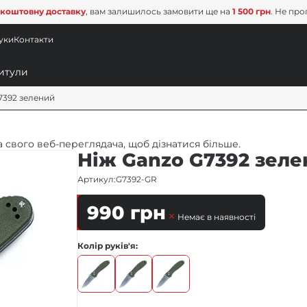
коштовну доставку
, вам залишилось замовити ще на
1 500 грн
. Не про
уки
Контакти
7392 зелений
 свого веб-переглядача, щоб дізнатися більше.
Ніж Ganzo G7392 зел
Артикул:
G7392-GR
990
грн
Немає в наявності
Колір руків'я