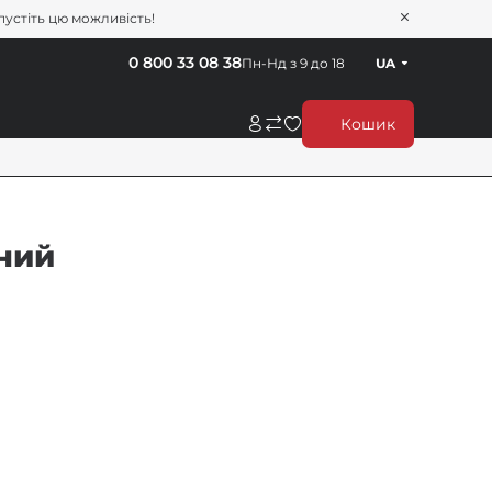
пустіть цю можливість!
0 800 33 08 38
Пн-Нд з 9 до 18
UA
Кошик
ений