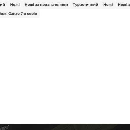
вий
Ножі
Ножі за призначенням
Туристичний
Ножі
Ножі 
ожі Ganzo 7-я серія