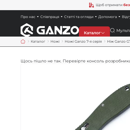
Щоб отримати
без
Про нас
Співпраця
Статті та огляди
Допомога
Відг
Пошук
Каталог
Каталог
Ножі
Ножі Ganzo 7-я серія
Ніж Ganzo G
Знижки
Щось пішло не так. Перевірте консоль розробника
Новинки
Ножі
Точила
Мультитули