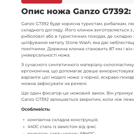
Опис ножа Ganzo G7392:
Ganzo G7392 буде корисна туристам, рибалкам, лю
складного догляду. Його клинок виготовляється з
риболовлі або в туристичних походах, де складно
шліфування металу Stone Wash, яка дає неблестящ
помітними. Довжина клинка становить 87 мм і він
універсальності ножа.
З сучасного синтетичного матеріалу-склопластику
ергономічна, що допомагає довше використовувати
варіанти цієї моделі ножа: з чорної, яскраво-помар
можна зафіксувати на ремені.
Ще один фіксатор-це ножовий замок. Він утримує 
Ganzo G7392 залишається закритим, коли ніж лежить
Особливість:
компактна складна конструкція;
440С сталь із захистом від іржі;
твердість гарту металу-58HRC;