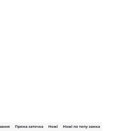
вання
Пряма заточка
Ножі
Ножі по типу замка