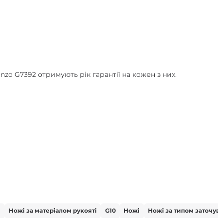
zo G7392 отримують рік гарантії на кожен з них.
і
Ножі за матеріалом рукояті
G10
Ножі
Ножі за типом заточу