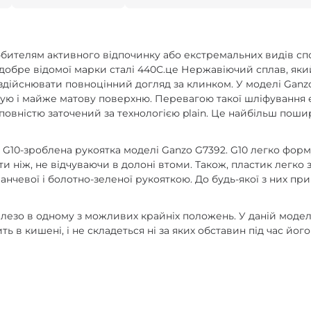
бителям активного відпочинку або екстремальних видів спо
 добре відомої марки сталі 440С.це Нержавіючий сплав, як
 здійснювати повноцінний догляд за клинком. У моделі Gan
ую і майже матову поверхню. Перевагою такої шліфування є
 повністю заточений за технологією plain. Це найбільш пош
 G10-зроблена рукоятка моделі Ganzo G7392. G10 легко форм
 ніж, не відчуваючи в долоні втоми. Також, пластик легко
анчевої і болотно-зеленої рукояткою. До будь-якої з них прик
лезо в одному з можливих крайніх положень. У даній модел
 в кишені, і не складеться ні за яких обставин під час йог