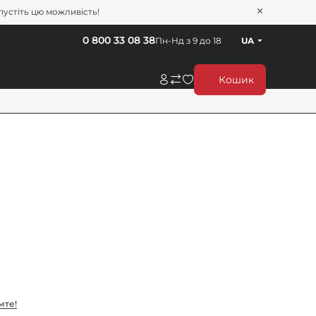
пустіть цю можливість!
0 800 33 08 38
Пн-Нд з 9 до 18
UA
Кошик
мте!