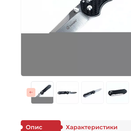
Газові пальники
Спорядження
Аксесуари
Для захисників
Опис
Характеристики