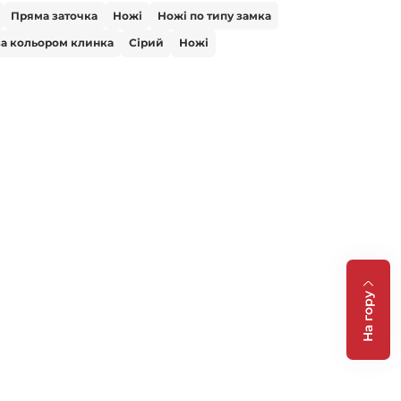
Пряма заточка
Ножі
Ножі по типу замка
за кольором клинка
Сірий
Ножі
На гору