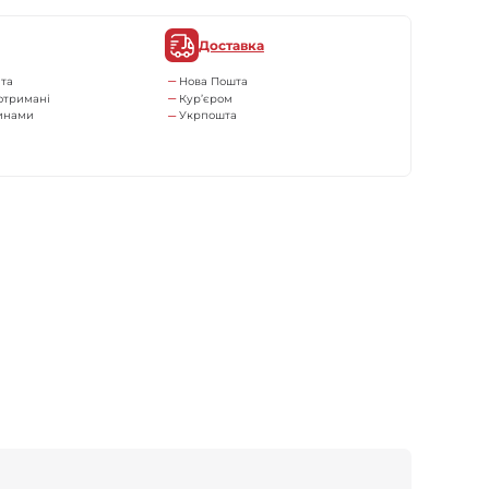
Доставка
та
Нова Пошта
отримані
Кур’єром
тинами
Укрпошта