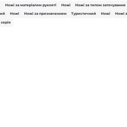
і
Ножі за матеріалом рукояті
Ножі
Ножі за типом заточування
вий
Ножі
Ножі за призначенням
Туристичний
Ножі
Ножі 
 серія