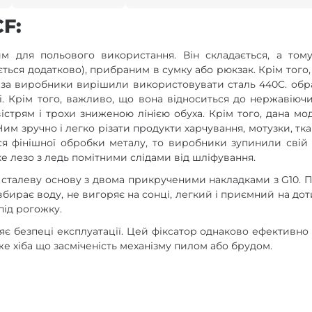
F:
м для польового використання. Він складається, а тому
пується додатково), прибраним в сумку або рюкзак. Крім тог
еза виробники вирішили використовувати сталь 440C. обр
і. Крім того, важливо, що вона відноситься до нержавіючи
істрям і трохи зниженою лінією обуха. Крім того, дана 
Ним зручно і легко різати продукти харчування, мотузки, тка
я фінішної обробки металу, то виробники зупинили свій 
ке лезо з ледь помітними слідами від шліфування.
ю сталеву основу з двома прикрученими накладками з G10. П
вбирає воду, не вигоряє на сонці, легкий і приємний на дот
під рогожку.
є безпеці експлуатації. Цей фіксатор однаково ефективно 
е хіба що засміченість механізму пилом або брудом.