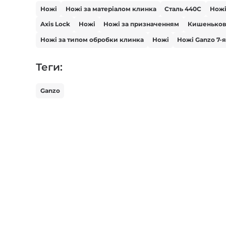
Ножі
Ножі за матеріалом клинка
Сталь 440С
Нож
Axis Lock
Ножі
Ножі за призначенням
Кишенько
Ножі за типом обробки клинка
Ножі
Ножі Ganzo 7-я
Теги:
Ganzo