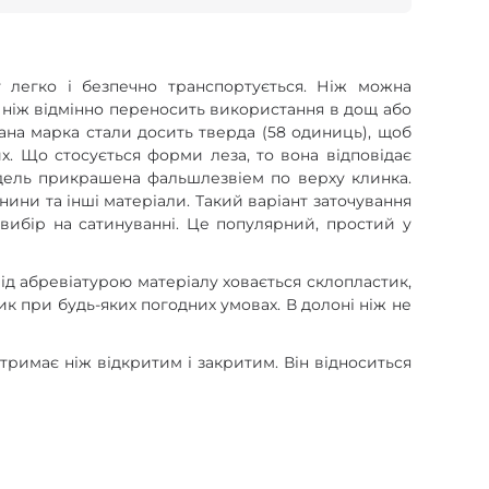
 легко і безпечно транспортується. Ніж можна
о, ніж відмінно переносить використання в дощ або
ана марка стали досить тверда (58 одиниць), щоб
х. Що стосується форми леза, то вона відповідає
модель прикрашена фальшлезвіем по верху клинка.
нини та інші матеріали. Такий варіант заточування
вибір на сатинуванні. Це популярний, простий у
ід абревіатурою матеріалу ховається склопластик,
ик при будь-яких погодних умовах. В долоні ніж не
тримає ніж відкритим і закритим. Він відноситься