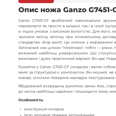
Опис ножа Ganzo G7451-C
Ganzo G7451-CF зроблений максимально зручни
перевозити як просто в кишені, так і в чохлі (ку
в інших умовах з високою вологістю. Для його л
тримати якісну заточку при мінімальному догляд
стандартам drop point. Це клинок з вираженим в
Заточений ніж цілком "плейново", тобто — рівно. 
визнаний найбільш універсальним. Що стосуєтьс
виконанні і дуже практичний варіант. Він дає Глад
Рукоятка у Ganzo G7451-CF складова і являє собо
який за структурою є композитом. Він міцний, не 
ковзає, оскільки поверхня накладок текстурована 
Вбудований всередину рукоятки замок Axis, сприя
до числа найбільш надійних і пошкодити йому мож
Особливість:
конструкція-складна;
лезо заточене прямим заточуванням;