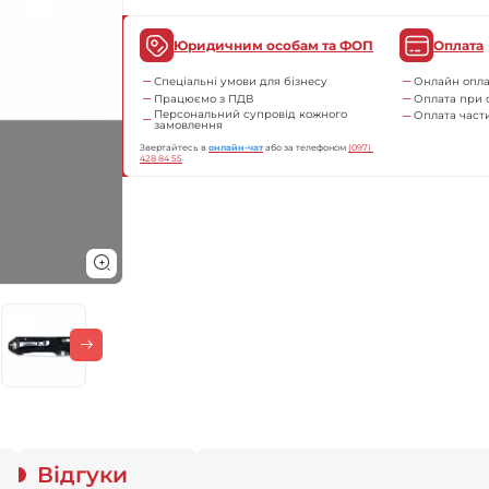
Юридичним особам та ФОП
Оплата
Спеціальні умови для бізнесу
Онлайн опла
Працюємо з ПДВ
Оплата при 
Персональний супровід кожного
Оплата час
замовлення
Звертайтесь в
онлайн-чат
або за телефоном
(097) 
428 84 55
Відгуки