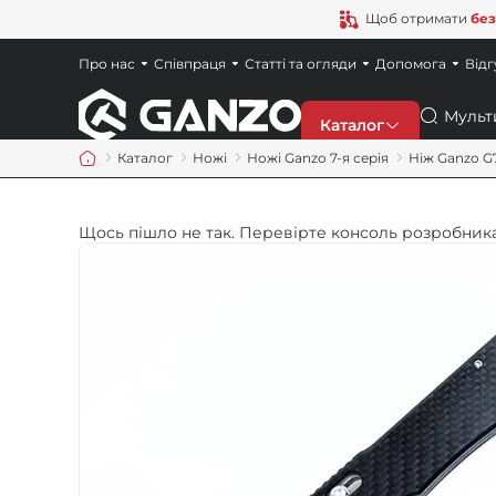
Щоб отримати
без
Про нас
Співпраця
Статті та огляди
Допомога
Відг
Пошук
Каталог
Каталог
Ножі
Ножі Ganzo 7-я серія
Ніж Ganzo G
Знижки
Щось пішло не так. Перевірте консоль розробника
Новинки
Ножі
Точила
Мультитули