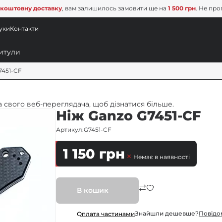
коштовну доставку
, вам залишилось замовити ще на
1 500 грн
. Не про
уки
Контакти
7451-CF
 свого веб-переглядача, щоб дізнатися більше.
Ніж Ganzo G7451-CF
Артикул:
G7451-CF
1 150
грн
Немає в наявності
В кошик
Знайшли дешевше?
Повiдо
Оплата частинами