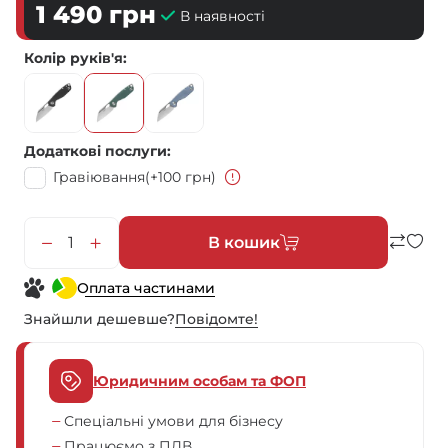
1 490
грн
В наявності
Колір руків'я
Додаткові послуги
Гравіювання
(+100 грн)
В кошик
Оплата частинами
Знайшли дешевше?
Повiдомте!
Юридичним особам та ФОП
Спеціальні умови для бізнесу
Працюємо з ПДВ