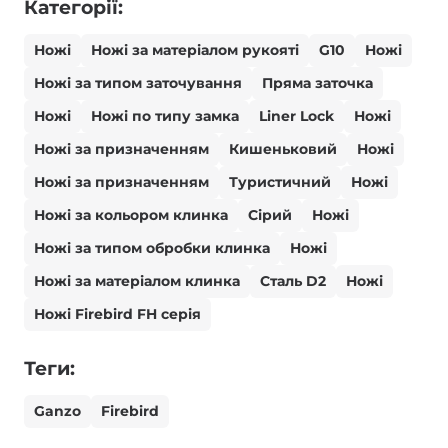
Категорії:
Ножі
Ножі за матеріалом рукояті
G10
Ножі
Ножі за типом заточування
Пряма заточка
Ножі
Ножі по типу замка
Liner Lock
Ножі
Ножі за призначенням
Кишеньковий
Ножі
Ножі за призначенням
Туристичний
Ножі
Ножі за кольором клинка
Сірий
Ножі
Ножі за типом обробки клинка
Ножі
Ножі за матеріалом клинка
Сталь D2
Ножі
Ножі Firebird FH серія
Теги:
Ganzo
Firebird