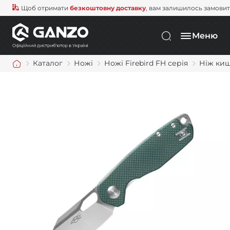
Щоб отримати
безкоштовну доставку
, вам залишилось замови
Меню
Каталог
Ножі
Ножі Firebird FH серія
Ніж киш