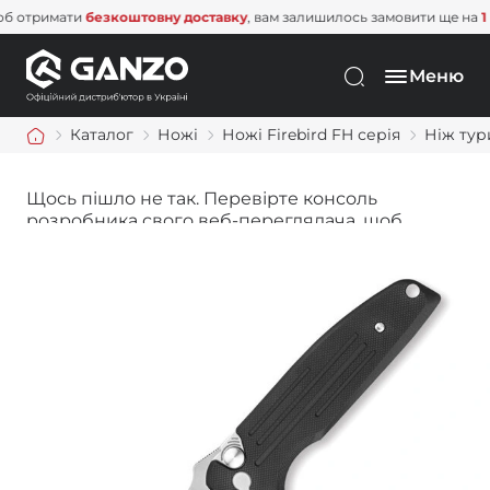
тримати
безкоштовну доставку
, вам залишилось замовити ще на
1 500
Меню
Каталог
Ножі
Ножі Firebird FH серія
Ніж тур
Щось пішло не так. Перевірте консоль
розробника свого веб-переглядача, щоб
дізнатися більше.