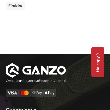
Firebird
На гору
Співпраця