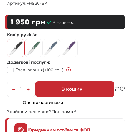
Артикул:
FH926-BK
1 950
грн
В наявності
Колір руків'я
Додаткові послуги
Гравіювання
(+100 грн)
В кошик
Оплата частинами
Знайшли дешевше?
Повiдомте!
Юридичним особам та ФОП