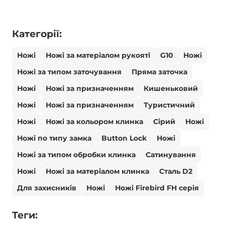
Категорії:
Ножі
Ножі за матеріалом рукояті
G10
Ножі
Ножі за типом заточування
Пряма заточка
Ножі
Ножі за призначенням
Кишеньковий
Ножі
Ножі за призначенням
Туристичний
Ножі
Ножі за кольором клинка
Сірий
Ножі
Ножі по типу замка
Button Lock
Ножі
Ножі за типом обробки клинка
Сатинування
Ножі
Ножі за матеріалом клинка
Сталь D2
Для захисників
Ножі
Ножі Firebird FH серія
Теги: