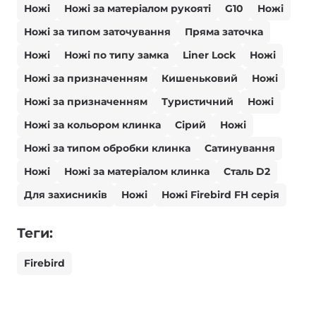
Ножі
Ножі за матеріалом рукояті
G10
Ножі
Ножі за типом заточування
Пряма заточка
Ножі
Ножі по типу замка
Liner Lock
Ножі
Ножі за призначенням
Кишеньковий
Ножі
Ножі за призначенням
Туристичний
Ножі
Ножі за кольором клинка
Сірий
Ножі
Ножі за типом обробки клинка
Сатинування
Ножі
Ножі за матеріалом клинка
Сталь D2
Для захисників
Ножі
Ножі Firebird FH серія
Теги:
Firebird