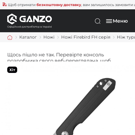
Щоб отримати
безкоштовну доставку
, вам залишилось замовити ще н
Меню
Каталог
Ножі
Ножі Firebird FH серія
Ніж тур
Щось пішло не так. Перевірте консоль
розробника свого веб-переглядача, щоб
дізнатися більше.
Хіт