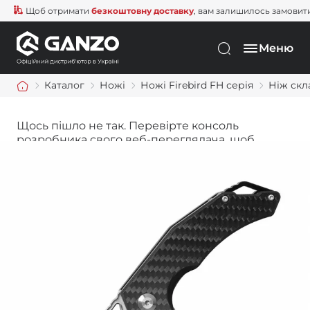
Щоб отримати
безкоштовну доставку
, вам залишилось замовити ще
Меню
Каталог
Ножі
Ножі Firebird FH серія
Ніж скл
Щось пішло не так. Перевірте консоль
розробника свого веб-переглядача, щоб
дізнатися більше.