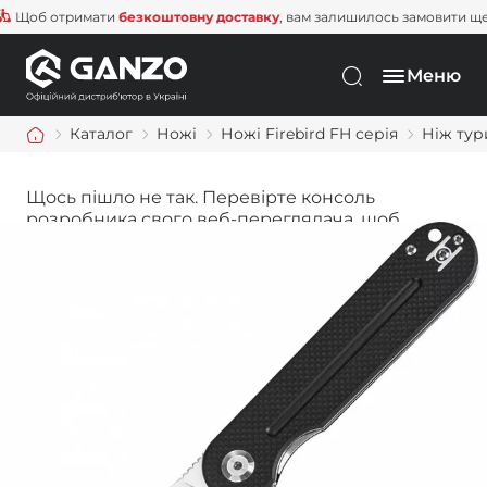
б отримати
безкоштовну доставку
, вам залишилось замовити ще на
1
Меню
Каталог
Ножі
Ножі Firebird FH серія
Ніж тур
Щось пішло не так. Перевірте консоль
розробника свого веб-переглядача, щоб
дізнатися більше.