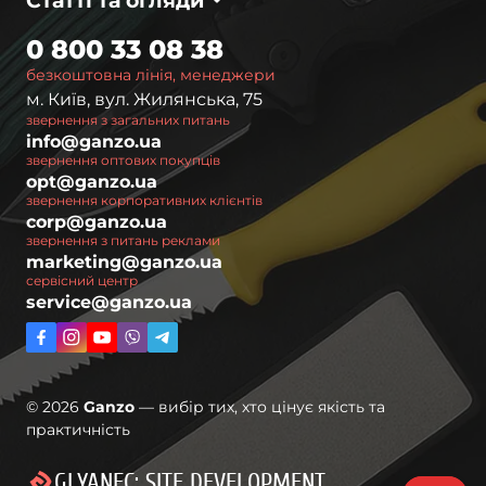
Статті та огляди
0 800 33 08 38
безкоштовна лінія, менеджери
м. Київ, вул. Жилянська, 75
звернення з загальних питань
info@ganzo.ua
звернення оптових покупців
opt@ganzo.ua
звернення корпоративних клієнтів
corp@ganzo.ua
звернення з питань реклами
marketing@ganzo.ua
сервісний центр
service@ganzo.ua
© 2026
Ganzo
— вибір тих, хто цінує якість та
практичність
GLYANEC: SITE DEVELOPMENT