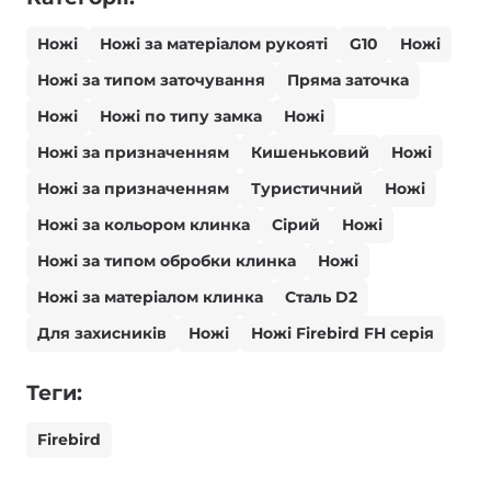
Ножі
Ножі за матеріалом рукояті
G10
Ножі
Ножі за типом заточування
Пряма заточка
Ножі
Ножі по типу замка
Ножі
Ножі за призначенням
Кишеньковий
Ножі
Ножі за призначенням
Туристичний
Ножі
Ножі за кольором клинка
Сірий
Ножі
Ножі за типом обробки клинка
Ножі
Ножі за матеріалом клинка
Сталь D2
Для захисників
Ножі
Ножі Firebird FH серія
Теги:
Firebird