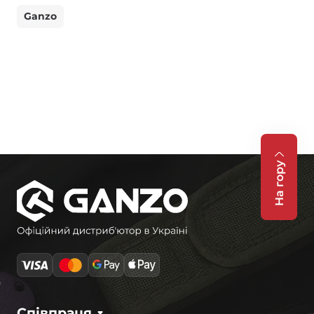
Ganzo
На гору
Співпраця