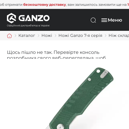
тримати
безкоштовну доставку
, вам залишилось замовити ще на
1 500
Меню
Каталог
Ножі
Ножі Ganzo 7-я серія
Ніж скла
Щось пішло не так. Перевірте консоль
розробника свого веб-переглядача, щоб
дізнатися більше.