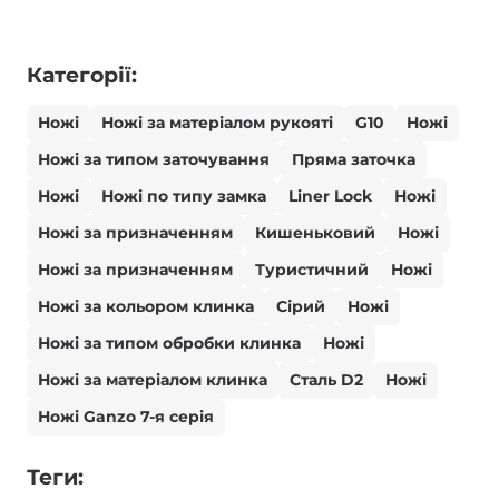
Категорії:
Ножі
Ножі за матеріалом рукояті
G10
Ножі
Ножі за типом заточування
Пряма заточка
Ножі
Ножі по типу замка
Liner Lock
Ножі
Ножі за призначенням
Кишеньковий
Ножі
Ножі за призначенням
Туристичний
Ножі
Ножі за кольором клинка
Сірий
Ножі
Ножі за типом обробки клинка
Ножі
Ножі за матеріалом клинка
Сталь D2
Ножі
Ножі Ganzo 7-я серія
Теги: