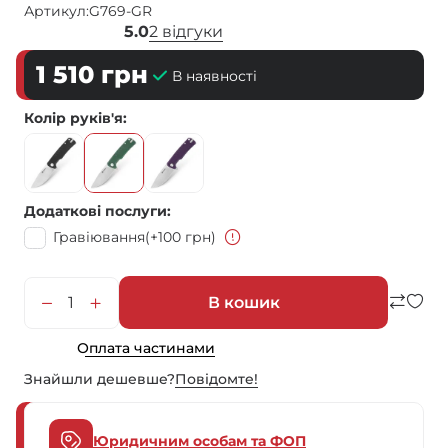
Артикул:
G769-GR
5.0
2 відгуки
1 510
грн
В наявності
Колір руків'я
Додаткові послуги
Гравіювання
(+100 грн)
В кошик
Оплата частинами
Знайшли дешевше?
Повiдомте!
Юридичним особам та ФОП