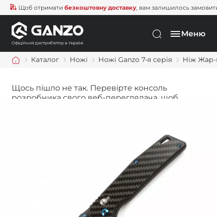
Щоб отримати
безкоштовну доставку
, вам залишилось замовити ще
Меню
Каталог
Ножі
Ножі Ganzo 7-я серія
Ніж Жар-
Щось пішло не так. Перевірте консоль
розробника свого веб-переглядача, щоб
дізнатися більше.