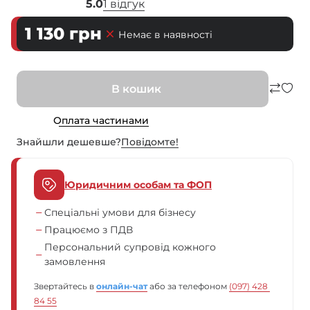
5.0
1 відгук
1 130
грн
Немає в наявності
В кошик
Оплата частинами
Знайшли дешевше?
Повiдомте!
Юридичним особам та ФОП
Спеціальні умови для бізнесу
Працюємо з ПДВ
Персональний супровід кожного
замовлення
Звертайтесь в
онлайн-чат
або за телефоном
(097) 428 
84 55