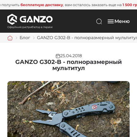
платную доставку
, вам осталось заказать еще на
1 500 грн
. Не упустите
Меню
Блог
GANZO G302-B - полноразмерный мультиту
25.04.2018
GANZO G302-B - полноразмерный
мультитул