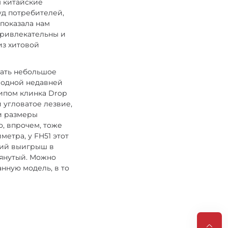
м китайские
уд потребителей,
 показала нам
привлекательны и
из хитовой
лать небольшое
е одной недавней
типом клинка Drop
 угловатое лезвие,
 и размеры
то, впрочем, тоже
метра, у FH51 этот
аций выигрыш в
тянутый. Можно
анную модель, в то