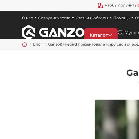
Чтобы получить
О нас
Сотрудничество
Статьи и обзоры
Помощь
О
Поиск
Каталог
Блог
Ganzo&Firebird презентовала миру свой очер
Скидки
Ga
Новинки
Ножи
Точила
Мультитулы