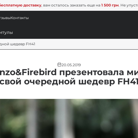
бесплатную доставку
, вам осталось заказать еще на
1 500 грн
. Не упус
тзывы
Контакты
едной шедевр FH41
20.05.2019
nzo&Firebird презентовала м
свой очередной шедевр FH4