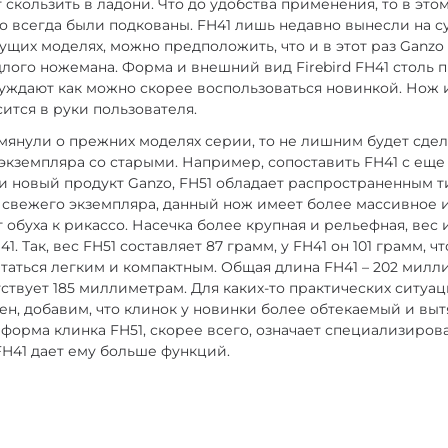
 скользить в ладони. Что до удобства применения, то в это
о всегда были подкованы. FH41 лишь недавно вынесли на с
ущих моделях, можно предположить, что и в этот раз Ganzo
лого ножемана. Форма и внешний вид Firebird FH41 столь 
буждают как можно скорее воспользоваться новинкой. Нож 
ится в руки пользователя.
мянули о прежних моделях серии, то не лишним будет сде
экземпляра со старыми. Например, сопоставить FH41 с ещ
 и новый продукт Ganzo, FH51 обладает распространенным 
от свежего экземпляра, данный нож имеет более массивное и
обуха к рикассо. Насечка более крупная и рельефная, вес
1. Так, вес FH51 составляет 87 грамм, у FH41 он 101 грамм, ч
таться легким и компактным. Общая длина FH41 – 202 милли
тствует 185 миллиметрам. Для каких-то практических ситу
ен, добавим, что клинок у новинки более обтекаемый и вы
 форма клинка FH51, скорее всего, означает специализиров
FH41 дает ему больше функций.