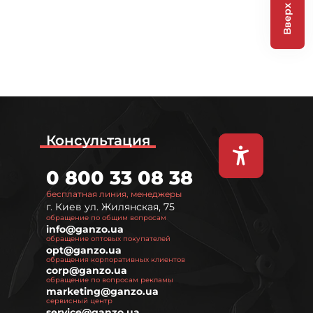
Вверх
Консультация
0 800 33 08 38
бесплатная линия, менеджеры
г. Киев ул. Жилянская, 75
обращение по общим вопросам
info@ganzo.ua
обращение оптовых покупателей
opt@ganzo.ua
обращения корпоративных клиентов
corp@ganzo.ua
обращение по вопросам рекламы
marketing@ganzo.ua
сервисный центр
service@ganzo.ua