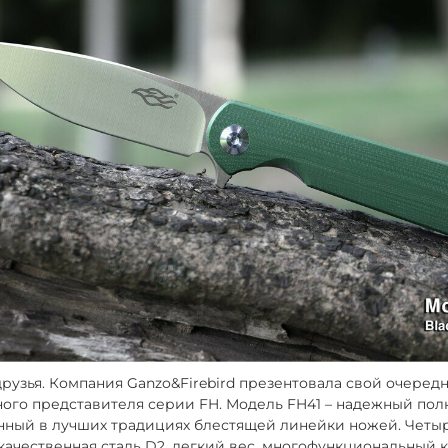
друзья. Компания Ganzo&Firebird презентовала свой очеред
ного представителя серии FH. Модель FH41 – надежный по
нный в лучших традициях блестящей линейки ножей. Четы
качественная сталь D2, легкий вес, многофункциональный 