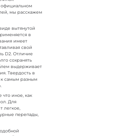
на официальном
елей, мы расскажем
 виде вытянутой
применяется в
ования имеет
отавливая свой
ь D2. Отличие
олго сохранять
роблем выдерживает
ия. Твердость в
в к самым разным
о.
 что иное, как
ол. Для
т легкое,
турные перепады,
подобной