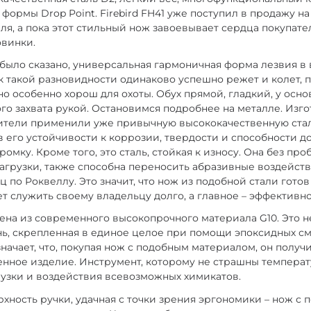
формы Drop Point. Firebird FH41 уже поступил в продажу 
ля, а пока этот стильный нож завоевывает сердца покупат
овинки.
 было сказано, универсальная гармоничная форма лезвия в
к такой разновидности одинаково успешно режет и колет, 
но особенно хорош для охоты. Обух прямой, гладкий, у осн
ого захвата рукой. Остановимся подробнее на металле. Изг
дители применили уже привычную высококачественную стал
в его устойчивости к коррозии, твердости и способности д
омку. Кроме того, это сталь, стойкая к износу. Она без п
грузки, также способна переносить абразивные воздейств
ц по Роквеллу. Это значит, что нож из подобной стали гото
ет служить своему владельцу долго, а главное – эффективн
ена из современного высокопрочного материала G10. Это не
нь, скрепленная в единое целое при помощи эпоксидных см
начает, что, покупая нож с подобным материалом, он получи
енное изделие. Инструмент, которому не страшны темпера
узки и воздействия всевозможных химикатов.
хность ручки, удачная с точки зрения эргономики – нож с 