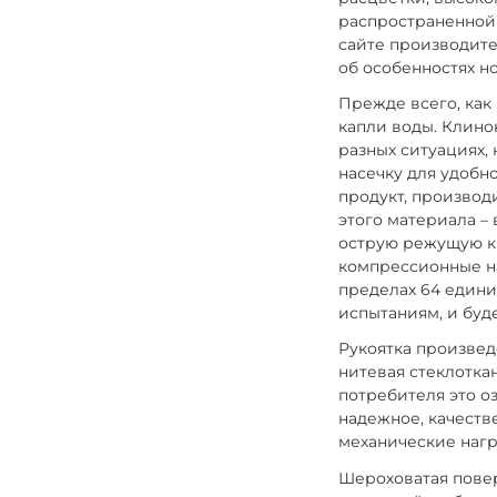
распространенной 
сайте производите
об особенностях н
Прежде всего, как
капли воды. Клино
разных ситуациях, 
насечку для удобн
продукт, произво
этого материала – 
острую режущую кр
компрессионные на
пределах 64 едини
испытаниям, и буд
Рукоятка произвед
нитевая стеклотка
потребителя это оз
надежное, качеств
механические нагр
Шероховатая повер