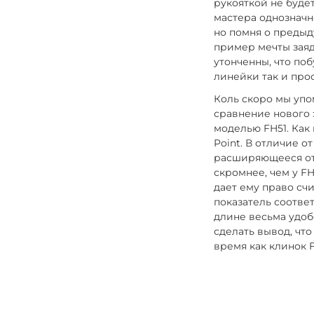
рукояткой не будет
мастера однозначн
но помня о предыд
пример мечты заяд
утонченны, что по
линейки так и прос
Коль скоро мы упо
сравнение нового 
моделью FH51. Как
Point. В отличие 
расширяющееся от 
скромнее, чем у FH4
дает ему право счи
показатель соотве
длине весьма удоб
сделать вывод, что
время как клинок 