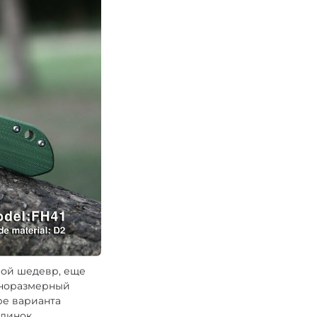
ной шедевр, еще
лноразмерный
ре варианта
клинок