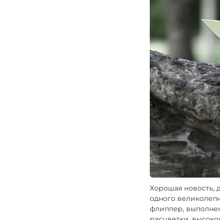
Газовые горелки
Снаряжение
Аксессуары
Для защитников
Хорошая новость, 
одного великолеп
флиппер, выполне
расцветки, высоко