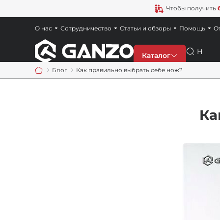
Чтобы получить
О нас
Сотрудничество
Статьи и обзоры
Помощь
О
Поиск
Каталог
Блог
Как правильно выбрать себе нож?
Скидки
Ка
Новинки
Ножи
Точила
Мультитулы