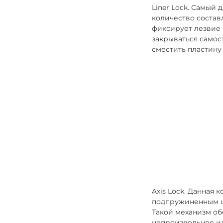
Liner Lock. Самый
количество соста
фиксирует лезвие 
закрываться самос
сместить пластину
Axis Lock. Данная
подпружиненным ш
Такой механизм о
непроизвольное ил