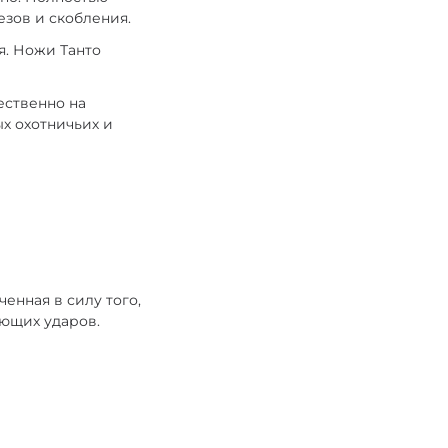
езов и скобления.
я. Ножи Танто
ественно на
х охотничьих и
енная в силу того,
ающих ударов.