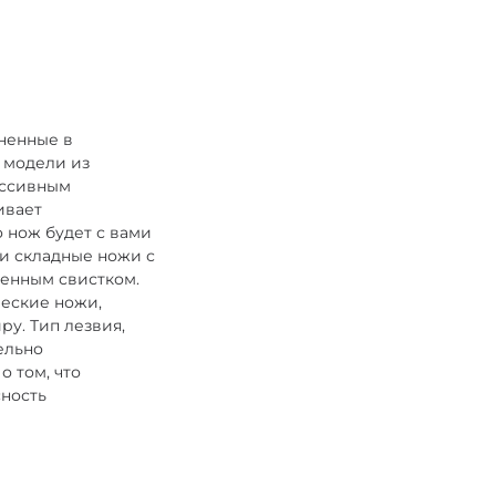
ненные в
 модели из
ессивным
ивает
о нож будет с вами
и складные ножи с
оенным свистком.
ческие ножи,
у. Тип лезвия,
ельно
о том, что
сность