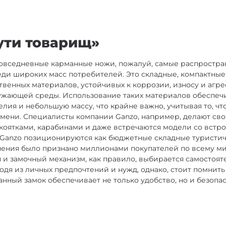
ути товарищ»
повседневные карманные ножи, пожалуй, самые распростра
ди широких масс потребителей. Это складные, компактные
твенных материалов, устойчивых к коррозии, износу и агр
ужающей среды. Использование таких материалов обеспеч
лия и небольшую массу, что крайне важно, учитывая то, чт
мени. Специалисты компании Ganzo, например, делают сво
оятками, карабинами и даже встречаются модели со встр
 Ganzo позиционируются как бюджетные складные туристи
нения было признано миллионами покупателей по всему мир
 и замочный механизм, как правило, выбирается самостоят
дя из личных предпочтений и нужд, однако, стоит помнить 
нный замок обеспечивает не только удобство, но и безопа