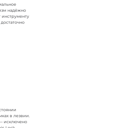
мальное
изм надёжно
т инструменту
 достаточно
остоянии
ках в лезвии.
 — исключено
is Lock