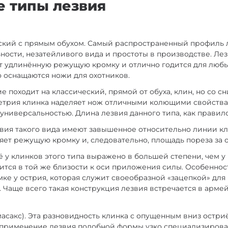
 типы лезвия
еский с прямым обухом. Самый распространенный профиль 
ости, незатейливого вида и простоты в производстве. Ле
 удлинённую режущую кромку и отлично годится для любы
о оснащаются ножи для охотников.
вие походит на классический, прямой от обуха, клин, но со 
метрия клинка наделяет нож отличными колющими свойств
универсальностью. Длина лезвия данного типа, как правило
 Лезвия такого вида имеют завышенное относительно линии кл
яет режущую кромку и, следовательно, площадь пореза за о
риё у клинков этого типа выражено в большей степени, чем у 
дится в той же близости к оси приложения силы. Особеннос
мке у острия, которая служит своеобразной «зацепкой» дл
. Чаще всего такая конструкция лезвия встречается в армей
амасакс). Эта разновидность клинка с опущенным вниз остр
к применение лезвия подобной формы узко специализиров