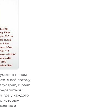
румент в целом,
с. А всё потому,
егулярно, и рано
пределиться с
, где у каждого
х, которым
ходных и