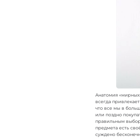
Газовые горелки
Снаряжение
Аксессуары
Для защитников
Анатомия «мирных» 
всегда привлекает
что все мы в боль
или поздно покупа
правильным выборо
предмета есть сво
суждено бесконечн