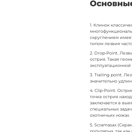
Основные
1. Клинок классич
многофункциональн
скруглением имеет
типом лезвия част
2. Drop-Point. Лез
острия. Такая гео
эксплуатационной 
3. Trailing point.
значительно удлин
4. Clip-Point. Ост
точка острия нахо
заключается в вые
специальных задач
охотничьих ножах.
5. Scramasax (Скр
популярна, так ка