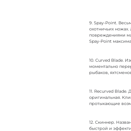
9. Spay-Point. Ве
охотничьих ножах
повреждениями ма
Spay-Point максим
10. Curved Blade.
моментально перер
рыбаков, яхтсмено
11. Recurved Blade
оригинальная. Кли
протыкающие возм
12. Скиннер. Назва
быстрой и эффекти