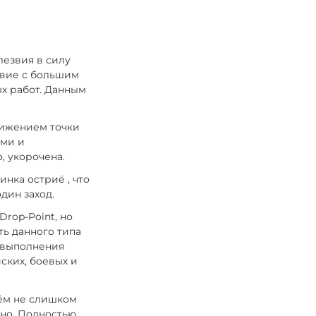
лезвия в силу
звие с большим
х работ. Данным
снижением точки
ами и
, укорочена.
инка остриё , что
дин заход.
Drop-Point, но
ть данного типа
я выполнения
ских, боевых и
иём не слишком
ано. Полностью