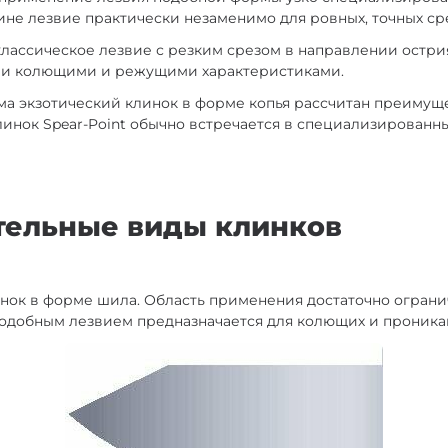
ине лезвие практически незаменимо для ровных, точных ср
 классическое лезвие с резким срезом в направлении остри
и колющими и режущими характеристиками.
есьма экзотический клинок в форме копья рассчитан преимущ
инок Spear-Point обычно встречается в специализированны
тельные виды клинков
линок в форме шила. Область применения достаточно огранич
подобным лезвием предназначается для колющих и проник