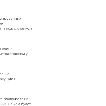
лизированных
ми
ми нож с клинком
й клинок
уется спросом у
колько
режущие и
ка заключается в
аким ножом будет