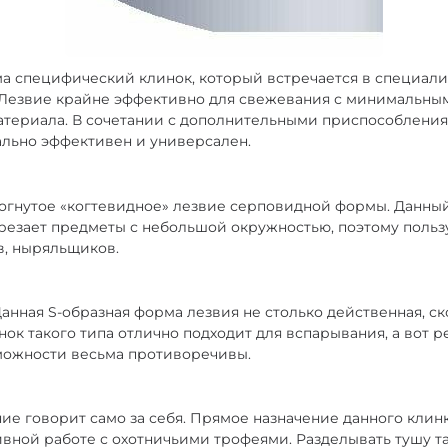
сьма специфический клинок, который встречается в специа
. Лезвие крайне эффективно для свежевания с минимальны
териала. В сочетании с дополнительными приспособления
ально эффективен и универсален.
 Изогнутое «когтевидное» лезвие серповидной формы. Данны
езает предметы с небольшой окружностью, поэтому польз
в, ныряльщиков.
. Данная S-образная форма лезвия не столько действенная, с
нок такого типа отлично подходит для вспарывания, а вот 
ожности весьма противоречивы.
ние говорит само за себя. Прямое назначение данного клин
вной работе с охотничьими трофеями. Разделывать тушу т