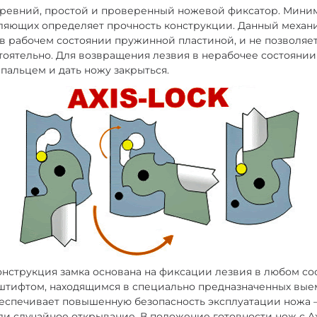
 древний, простой и проверенный ножевой фиксатор. Мини
вляющих определяет прочность конструкции. Данный механ
в рабочем состоянии пружинной пластиной, и не позволяе
тоятельно. Для возвращения лезвия в нерабочее состоянии
 пальцем и дать ножу закрыться.
 конструкция замка основана на фиксации лезвия в любом с
тифтом, находящимся в специально предназначенных выем
беспечивает повышенную безопасность эксплуатации ножа
и случайное открывание. В положение готовности нож с Ax