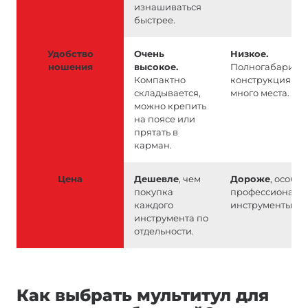
изнашиваться
быстрее.
Удобство
Очень
Низкое.
ношения
высокое.
Полногабаритн
Компактно
конструкция за
складывается,
много места.
можно крепить
на поясе или
прятать в
карман.
Цена
Дешевле
, чем
Дороже
, особе
покупка
профессиональ
каждого
инструменты.
инструмента по
отдельности.
Как выбрать мультитул для