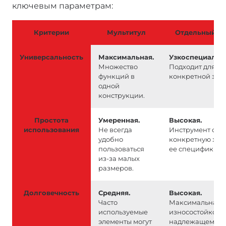
ключевым параметрам:
Критерии
Мультитул
Отдельный и
Универсальность
Максимальная.
Узкоспециализ
Множество
Подходит для в
функций в
конкретной зад
одной
конструкции.
Простота
Умеренная.
Высокая.
использования
Не всегда
Инструмент соз
удобно
конкретную зада
пользоваться
ее специфики.
из-за малых
размеров.
Долговечность
Средняя.
Высокая.
Часто
Максимальная
используемые
износостойкост
элементы могут
надлежащем ухо