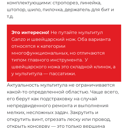
комплектующими: стропорез, линейка,
штопор, шило, пилочка, держатель для бит и
т.д.
Это интересно!
Не путайте мультитул
Ganzo и швейцарский нож. Оба варианта
относятся к категории
многофункциональных, но отличаются
типом главного инструмента. У
швейцарского ножа это складной клинок, а
у мультитула — пассатижи.
Актуальность мультитула не ограничивается
какой-то определенной областью. Чаще всего,
его берут как подстраховку на случай
непредвиденного ремонта и выполнения
мелких, несложных задач. Закрутить и
открутить винт, отрезать леску или провод,
открыть консерву — это только вершина